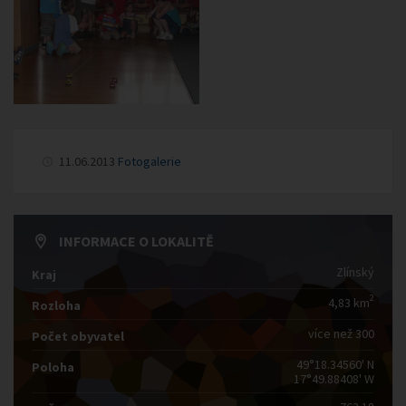
11.06.2013
Fotogalerie
INFORMACE O LOKALITĚ
Zlínský
Kraj
2
4,83 km
Rozloha
více než 300
Počet obyvatel
49°18.34560' N
Poloha
17°49.88408' W