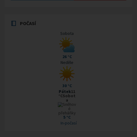
POČASÍ
Sobota
26 °C
Neděle
30 °C
Pátek
11
°CSobot
a
5 °C
In-počasí