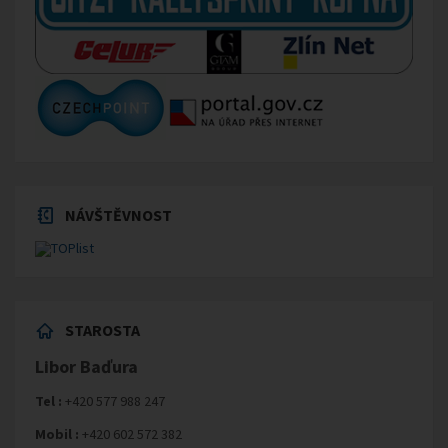
NÁVŠTĚVNOST
STAROSTA
Libor Baďura
Tel :
+420 577 988 247
Mobil :
+420 602 572 382