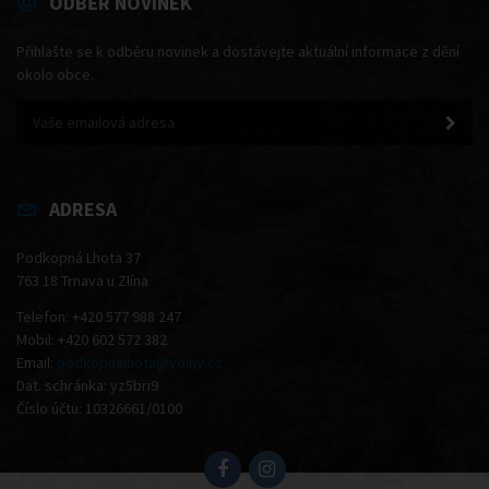
ODBĚR NOVINEK
Přihlašte se k odběru novinek a dostávejte aktuální informace z dění
okolo obce.
ADRESA
Podkopná Lhota 37
763 18 Trnava u Zlína
Telefon: +420 577 988 247
Mobil: +420 602 572 382
Email:
podkopnalhota@volny.cz
Dat. schránka: yz5bri9
Číslo účtu: 10326661/0100