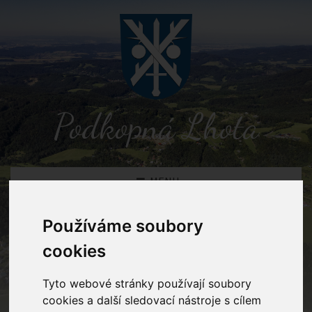
Podkopná Lhota
MENU
Používáme soubory
Fotogalerie
cookies
Home
Fotogalerie
Oslava Dne dětí & Májová diskotéka
Tyto webové stránky používají soubory
8.6.2013
cookies a další sledovací nástroje s cílem