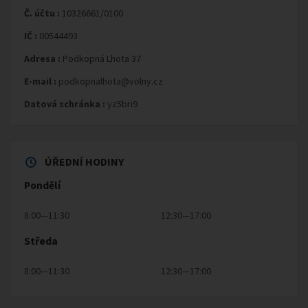
Č. účtu :
10326661/0100
IČ :
00544493
Adresa :
Podkopná Lhota 37
E-mail :
podkopnalhota@volny.cz
Datová schránka :
yz5bri9
ÚŘEDNÍ HODINY
Pondělí
8:00—11:30
12:30—17:00
Středa
8:00—11:30
12:30—17:00