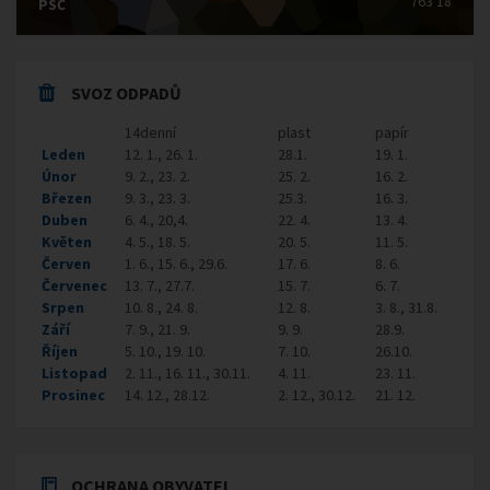
763 18
PSČ
SVOZ ODPADŮ
14denní
plast
papír
Leden
12. 1., 26. 1.
28.1.
19. 1.
Únor
9. 2., 23. 2.
25. 2.
16. 2.
Březen
9. 3., 23. 3.
25.3.
16. 3.
Duben
6. 4., 20,4.
22. 4.
13. 4.
Květen
4. 5., 18. 5.
20. 5.
11. 5.
Červen
1. 6., 15. 6., 29.6.
17. 6.
8. 6.
Červenec
13. 7., 27.7.
15. 7.
6. 7.
Srpen
10. 8., 24. 8.
12. 8.
3. 8., 31.8.
Září
7. 9., 21. 9.
9. 9.
28.9.
Říjen
5. 10., 19. 10.
7. 10.
26.10.
Listopad
2. 11., 16. 11., 30.11.
4. 11.
23. 11.
Prosinec
14. 12., 28.12.
2. 12., 30.12.
21. 12.
OCHRANA OBYVATEL