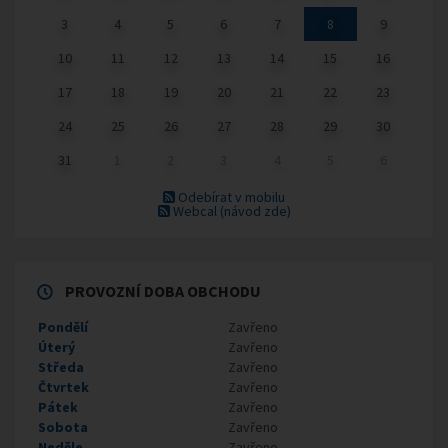
3
4
5
6
7
8
9
10
11
12
13
14
15
16
17
18
19
20
21
22
23
24
25
26
27
28
29
30
31
1
2
3
4
5
6
Odebírat v mobilu
Webcal
(návod zde)
PROVOZNÍ DOBA OBCHODU
Pondělí
Zavřeno
Úterý
Zavřeno
Středa
Zavřeno
Čtvrtek
Zavřeno
Pátek
Zavřeno
Sobota
Zavřeno
Neděle
Zavřeno