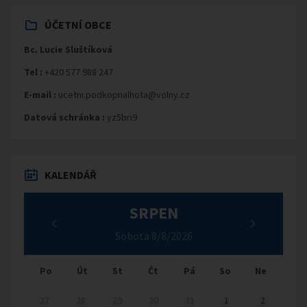
ÚČETNÍ OBCE
Bc. Lucie Sluštíková
Tel :
+420 577 988 247
E-mail :
ucetni.podkopnalhota@volny.cz
Datová schránka :
yz5bri9
KALENDÁŘ
SRPEN
Sobota 8/8/2026
Po
Út
St
Čt
Pá
So
Ne
27
28
29
30
31
1
2