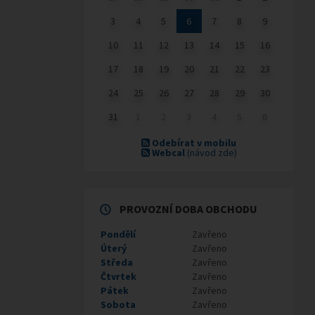
3
4
5
6
7
8
9
10
11
12
13
14
15
16
17
18
19
20
21
22
23
24
25
26
27
28
29
30
31
1
2
3
4
5
6
Odebírat v mobilu
Webcal
(návod zde)
PROVOZNÍ DOBA OBCHODU
Pondělí
Zavřeno
Úterý
Zavřeno
Středa
Zavřeno
Čtvrtek
Zavřeno
Pátek
Zavřeno
Sobota
Zavřeno