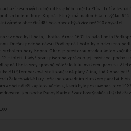
nachází severovýchodně od krajského města Zlína. Leží v lesnaté
 pod vrcholem hory Kopná, který má nadmořskou výšku 674
lní výměra obce činí 483 ha a obec obývá více než 300 obyvatel.
název obce byl Lhota, Lhotka. V roce 1631 to byla Lhota Podkopn
nou. Dnešní podoba názvu Podkopná Lhota byla odvozena podl
d vrcholem hory Kopná. Obec je prastarou osadou kolonizačníh
 13. století, i když první písemná zpráva o její existenci pochází 
dkopná Lhota vždy správně náležela k lukovskému panství. V let
lukovští Šternberkové stali současně pány Zlína, tudíž obec patři
vodu Želechovické fary, ležící na sousedním zlínském panství. K hi
 v obci náleží kaple sv. Václava, která byla postavena v roce 1922
odnostmi jsou socha Panny Marie a Svatohostýnská valašská dřev
2009