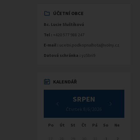
ÚČETNÍ OBCE
Bc. Lucie Sluštíková
Tel :
+420 577 988 247
E-mail :
ucetni.podkopnalhota@volny.cz
Datová schránka :
yz5bri9
KALENDÁŘ
SRPEN
Čtvrtek 8/6/2026
Po
Út
St
Čt
Pá
So
Ne
27
28
29
30
31
1
2