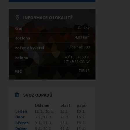
INFORMACE O LOKALITĚ
Zlínský
Kraj
2
4,83 km
Rozloha
více než 300
Počet obyvatel
49°18.34560' N
Poloha
17°49.88408' W
763 18
PSČ
SVOZ ODPADŮ
14denní
plast
papír
Leden
12. 1., 26. 1.
28.1.
19. 1.
Únor
9. 2., 23. 2.
25. 2.
16. 2.
Březen
9. 3., 23. 3.
25.3.
16. 3.
Duben
6. 4., 20,4.
22. 4.
13. 4.