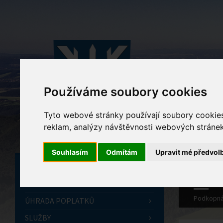
Používáme soubory cookies
Tyto webové stránky používají soubory cookies 
reklam, analýzy návštěvnosti webových stránek 
Souhlasím
Odmítám
Upravit mé předvol
ÚVODNÍ STRÁNKA
OBECNÍ ÚŘAD
Podkopná
ÚHRADA POPLATKŮ
SLUŽBY