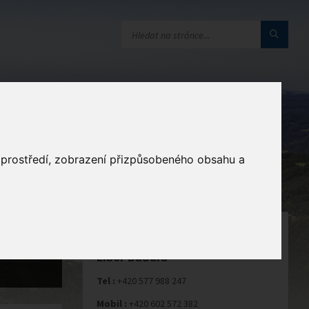
a
o prostředí, zobrazení přizpůsobeného obsahu a
STAROSTA
Libor Baďura
Tel :
+420 577 988 247
Mobil :
+420 602 572 382