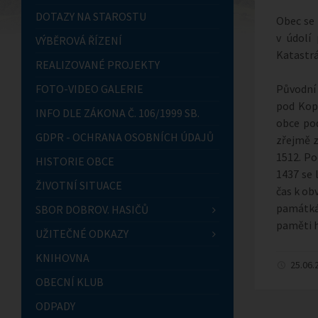
DOTAZY NA STAROSTU
Obec se 
v údolí
VÝBĚROVÁ ŘÍZENÍ
Katastrá
REALIZOVANÉ PROJEKTY
FOTO-VIDEO GALERIE
Původní 
pod Kop
INFO DLE ZÁKONA Č. 106/1999 SB.
obce po
GDPR - OCHRANA OSOBNÍCH ÚDAJŮ
zřejmě z
1512. Po
HISTORIE OBCE
1437 se 
ŽIVOTNÍ SITUACE
čas k ob
památkám
SBOR DOBROV. HASIČŮ
paměti h
UŽITEČNÉ ODKAZY
KNIHOVNA
25.06.
OBECNÍ KLUB
ODPADY