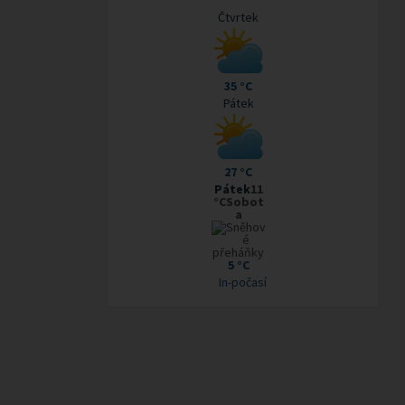
Čtvrtek
35 °C
Pátek
27 °C
Pátek
11
°CSobot
a
5 °C
In-počasí