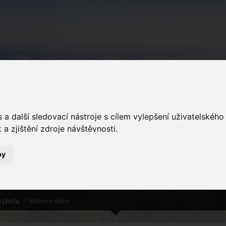
Podkopná Lhot
a další sledovací nástroje s cílem vylepšení uživatelskéh
a zjištění zdroje návštěvnosti.
by
Obsah
 Lhota
Historie obce