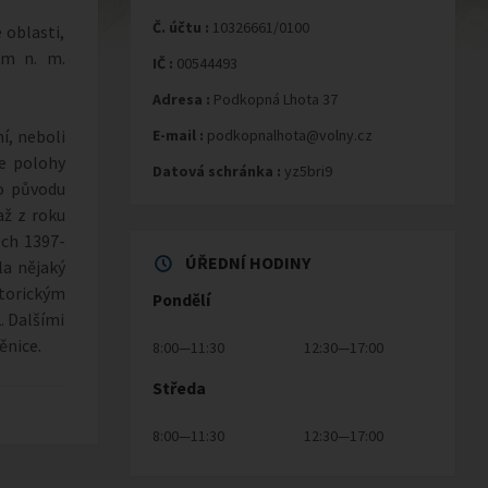
Č. účtu :
10326661/0100
 oblasti,
 m n. m.
IČ :
00544493
Adresa :
Podkopná Lhota 37
í, neboli
E-mail :
podkopnalhota@volny.cz
e polohy
Datová schránka :
yz5bri9
o původu
až z roku
ech 1397-
ÚŘEDNÍ HODINY
la nějaký
storickým
Pondělí
. Dalšími
ěnice.
8:00—11:30
12:30—17:00
Středa
8:00—11:30
12:30—17:00