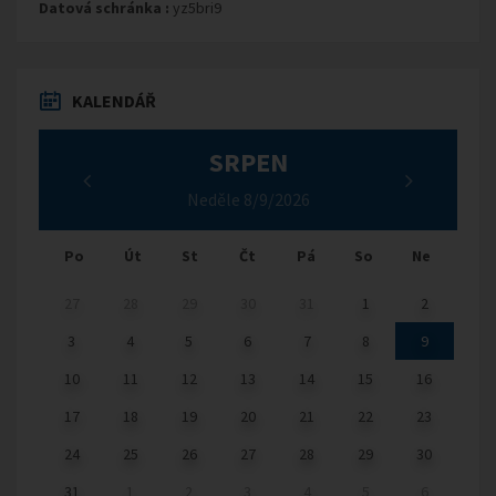
Datová schránka :
yz5bri9
KALENDÁŘ
SRPEN
Neděle 8/9/2026
Po
Út
St
Čt
Pá
So
Ne
27
28
29
30
31
1
2
3
4
5
6
7
8
9
10
11
12
13
14
15
16
17
18
19
20
21
22
23
24
25
26
27
28
29
30
31
1
2
3
4
5
6