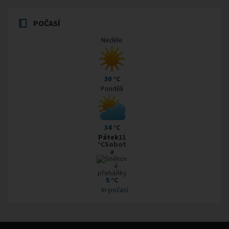
POČASÍ
Neděle
30 °C
Pondělí
34 °C
Pátek
11
°CSobot
a
5 °C
In-počasí