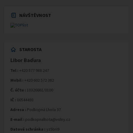
NÁVŠTĚVNOST
STAROSTA
Libor Baďura
Tel :
+420 577 988 247
Mobil :
+420 602 572 382
Č. účtu :
10326661/0100
IČ :
00544493
Adresa :
Podkopná Lhota 37
E-mail :
podkopnalhota@volny.cz
Datová schránka :
yz5bri9