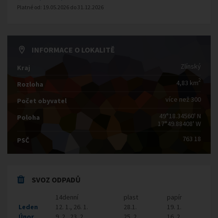
Platné od:
19.05.2026
do
31.12.2026
INFORMACE O LOKALITĚ
Zlínský
Kraj
2
4,83 km
Rozloha
více než 300
Počet obyvatel
49°18.34560' N
Poloha
17°49.88408' W
763 18
PSČ
SVOZ ODPADŮ
14denní
plast
papír
Leden
12. 1., 26. 1.
28.1.
19. 1.
Únor
9. 2., 23. 2.
25. 2.
16. 2.