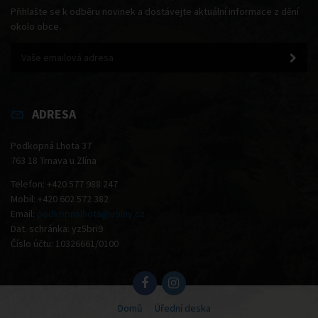
Přihlašte se k odběru novinek a dostávejte aktuální informace z dění
okolo obce.
ADRESA
Podkopná Lhota 37
763 18 Trnava u Zlína
Telefon: +420 577 988 247
Mobil: +420 602 572 382
Email:
podkopnalhota@volny.cz
Dat. schránka: yz5bri9
Číslo účtu: 10326661/0100
Domů
Úřední deska