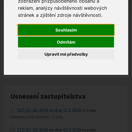
zobrazení přizpůsobeného obsahu a
Rok
reklam, analýzy návštěvnosti webových
stránek a zjištění zdroje návštěvnosti.
Souhlasím
Hledat
Odmítám
Upravit mé předvolby
Usnesení zastupitelstva
22Z/22-26/2026 ze dne 21.5.2026
(4.97 MB)
Platné od:
23.06.2026
do
31.12.2026
21Z/22-26/2026 ze dne 26.2.2026
(4.44 MB)