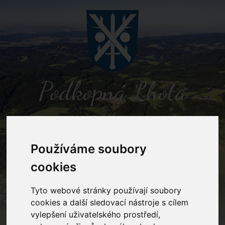
Podkopná Lhota
MENU
Používáme soubory
cookies
Usnesení zastupitelstva
Tyto webové stránky používají soubory
Home
Obecní úřad
Usnesení zastupitelstva
cookies a další sledovací nástroje s cílem
vylepšení uživatelského prostředí,