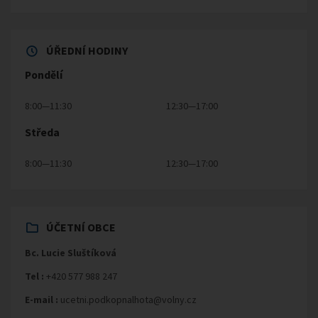
ÚŘEDNÍ HODINY
Pondělí
8:00—11:30
12:30—17:00
Středa
8:00—11:30
12:30—17:00
ÚČETNÍ OBCE
Bc. Lucie Sluštíková
Tel :
+420 577 988 247
E-mail :
ucetni.podkopnalhota@volny.cz