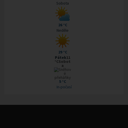
Sobota
26 °C
Neděle
29 °C
Pátek
11
°CSobot
a
5 °C
In-počasí