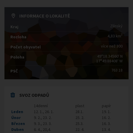
INFORMACE O LOKALITĚ
Zlínský
Kraj
2
4,83 km
Rozloha
více než 300
Počet obyvatel
49°18.34560' N
Poloha
17°49.88408' W
763 18
PSČ
SVOZ ODPADŮ
14denní
plast
papír
Leden
12. 1., 26. 1.
28.1.
19. 1.
Únor
9. 2., 23. 2.
25. 2.
16. 2.
Březen
9. 3., 23. 3.
25.3.
16. 3.
Duben
6. 4., 20,4.
22. 4.
13. 4.