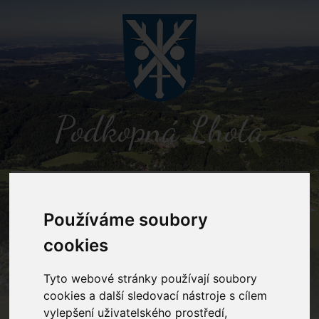
Podkopná Lhota
MENU
Používáme soubory
Detail novinky
cookies
Tyto webové stránky používají soubory
Podkopná Lhota
Novinky
Dotazník pro obyvatele obcí na
Vizovicku a Slušovicku
cookies a další sledovací nástroje s cílem
vylepšení uživatelského prostředí,