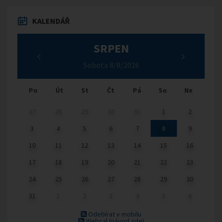
KALENDÁŘ
SRPEN
Sobota 8/8/2026
Po
Út
St
Čt
Pá
So
Ne
27
28
29
30
31
1
2
3
4
5
6
7
8
9
10
11
12
13
14
15
16
17
18
19
20
21
22
23
24
25
26
27
28
29
30
31
1
2
3
4
5
6
Odebírat v mobilu
Webcal
(návod zde)