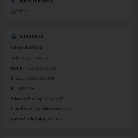
NÁVŠTĚVNOST
STAROSTA
Libor Baďura
Tel :
+420 577 988 247
Mobil :
+420 602 572 382
Č. účtu :
10326661/0100
IČ :
00544493
Adresa :
Podkopná Lhota 37
E-mail :
podkopnalhota@volny.cz
Datová schránka :
yz5bri9