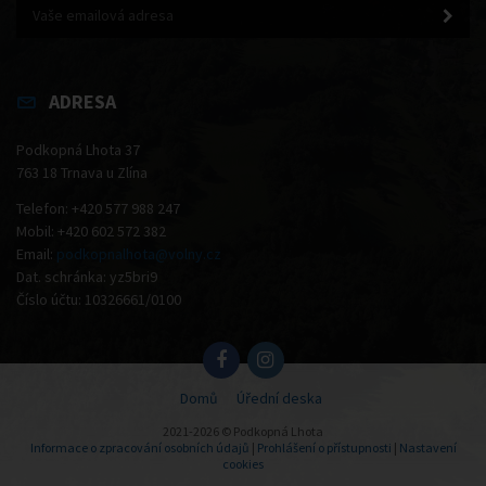
ADRESA
Podkopná Lhota 37
763 18 Trnava u Zlína
Telefon: +420 577 988 247
Mobil: +420 602 572 382
Email:
podkopnalhota@volny.cz
Dat. schránka: yz5bri9
Číslo účtu: 10326661/0100
Domů
Úřední deska
2021-2026 © Podkopná Lhota
Informace o zpracování osobních údajů
|
Prohlášení o přístupnosti
|
Nastavení
cookies