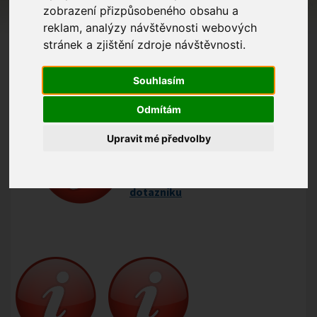
zobrazení přizpůsobeného obsahu a
reklam, analýzy návštěvnosti webových
stránek a zjištění zdroje návštěvnosti.
Souhlasím
Odmítám
Jste spokojeni s kvalitou života
Upravit mé předvolby
ve Vaší obci? Zajímá nás Váš
názor. Podělte se o něj s námi
vyplněním následujícího
dotazníku
.