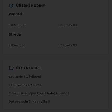
ÚŘEDNÍ HODINY
Pondělí
8:00—11:30
12:30—17:00
Středa
8:00—11:30
12:30—17:00
ÚČETNÍ OBCE
Bc. Lucie Sluštíková
Tel :
+420 577 988 247
E-mail :
ucetni.podkopnalhota@volny.cz
Datová schránka :
yz5bri9