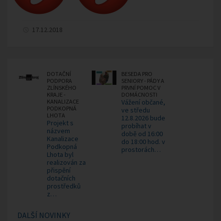
17.12.2018
DOTAČNÍ
BESEDA PRO
PODPORA
SENIORY - PÁDY A
ZLÍNSKÉHO
PRVNÍ POMOC V
KRAJE -
DOMÁCNOSTI
KANALIZACE
Vážení občané,
PODKOPNÁ
ve středu
LHOTA
12.8.2026 bude
Projekt s
probíhat v
názvem
době od 16:00
Kanalizace
do 18:00 hod. v
Podkopná
prostorách…
Lhota byl
realizován za
přispění
dotačních
prostředků
z…
DALŠÍ NOVINKY