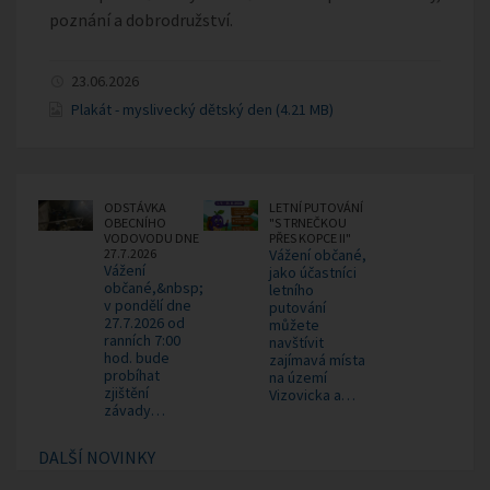
poznání a dobrodružství.
23.06.2026
Plakát - myslivecký dětský den (4.21 MB)
ODSTÁVKA
LETNÍ PUTOVÁNÍ
OBECNÍHO
"S TRNEČKOU
VODOVODU DNE
PŘES KOPCE II"
27.7.2026
Vážení občané,
Vážení
jako účastníci
občané,&nbsp;
letního
v pondělí dne
putování
27.7.2026 od
můžete
ranních 7:00
navštívit
hod. bude
zajímavá místa
probíhat
na území
zjištění
Vizovicka a…
závady…
DALŠÍ NOVINKY