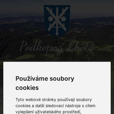
Podkopná Lhota
MENU
Používáme soubory
Detail novinky
cookies
Tyto webové stránky používají soubory
Podkopná Lhota
Novinky
Myslivecký dětský den 2026
cookies a další sledovací nástroje s cílem
vylepšení uživatelského prostředí,