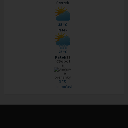
Čtvrtek
35 °C
Pátek
25 °C
Pátek
11
°CSobot
a
5 °C
In-počasí