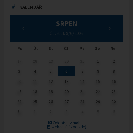
KALENDÁŘ
SRPEN
Čtvrtek 8/6/2026
Po
Út
St
Čt
Pá
So
Ne
27
28
29
30
31
1
2
3
4
5
6
7
8
9
10
11
12
13
14
15
16
17
18
19
20
21
22
23
24
25
26
27
28
29
30
31
1
2
3
4
5
6
Odebírat v mobilu
Webcal
(návod zde)