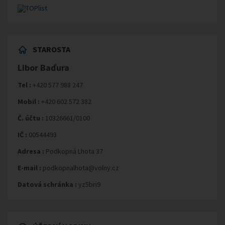
STAROSTA
Libor Baďura
Tel :
+420 577 988 247
Mobil :
+420 602 572 382
Č. účtu :
10326661/0100
IČ :
00544493
Adresa :
Podkopná Lhota 37
E-mail :
podkopnalhota@volny.cz
Datová schránka :
yz5bri9