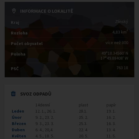
INFORMACE O LOKALITĚ
Zlínský
Kraj
2
4,83 km
Rozloha
více než 300
Počet obyvatel
49°18.34560' N
Poloha
17°49.88408' W
763 18
PSČ
SVOZ ODPADŮ
14denní
plast
papír
Leden
12. 1., 26. 1.
28.1.
19. 1.
Únor
9. 2., 23. 2.
25. 2.
16. 2.
Březen
9. 3., 23. 3.
25.3.
16. 3.
Duben
6. 4., 20,4.
22. 4.
13. 4.
Květen
4. 5., 18. 5.
20. 5.
11. 5.