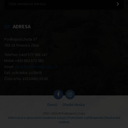
ADRESA
Podkopná Lhota 37
763 18 Trnava u Zlína
Telefon: +420 577 988 247
Mobil: +420 602 572 382
Email:
podkopnalhota@volny.cz
Dat. schránka: yz5bri9
Číslo účtu: 10326661/0100
Domů
Úřední deska
2021-2026 © Podkopná Lhota
Informace o zpracování osobních údajů
|
Prohlášení o přístupnosti
|
Nastavení
cookies