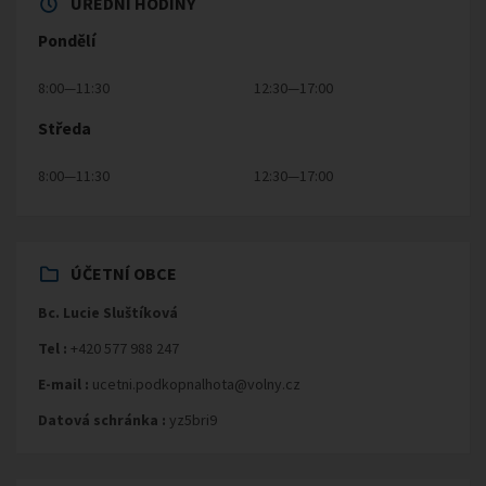
ÚŘEDNÍ HODINY
Pondělí
8:00—11:30
12:30—17:00
Středa
8:00—11:30
12:30—17:00
ÚČETNÍ OBCE
Bc. Lucie Sluštíková
Tel :
+420 577 988 247
E-mail :
ucetni.podkopnalhota@volny.cz
Datová schránka :
yz5bri9