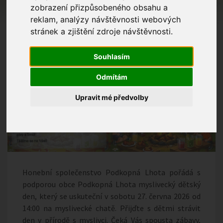
zobrazení přizpůsobeného obsahu a
reklam, analýzy návštěvnosti webových
stránek a zjištění zdroje návštěvnosti.
Souhlasím
Odmítám
Upravit mé předvolby
Honební společenstvo Podkopná Lhota pořádá s
podporou obce Podkopná Lhota myslivecký dětský
den, který se uskuteční v sobotu 27. června 2026 od
14:00 na myslivecké chatě. Přijďte s dětmi strávit
den v přírodě s myslivci. Čeká Vás spousta zábavy,