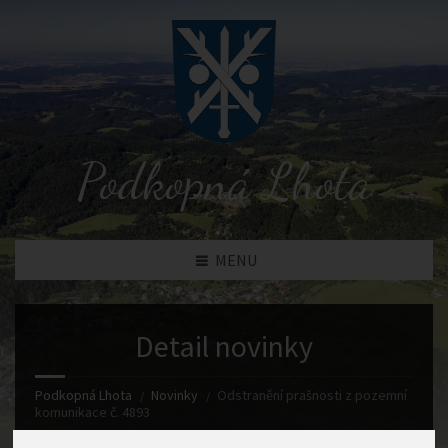
Podkopná Lhota
MENU
Detail novinky
Podkopná Lhota
Novinky
Odstranění prašnosti z pozemní
komunikace č. 4893