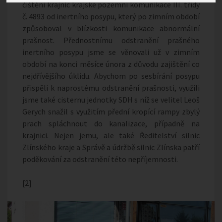
čištění krajnic krajské pozemní komunikace III. třídy
č. 4893 od inertního posypu, který po zimním období
způsoboval v blízkosti komunikace abnormální
prašnost. Přednostnímu odstranění prašného
inertního posypu jsme se věnovali už v zimním
období na konci měsíce února z důvodu zajištění co
nejdřívějšího úklidu. Abychom po sesbírání posypu
přispěli k naprostému odstranění prašnosti, využili
jsme také cisternu jednotky SDH s níž se velitel Leoš
Gerych snažil s využitím přední kropící rampy zbylý
prach spláchnout do kanalizace, případně na
krajnici. Nejen jemu, ale také Ředitelství silnic
Zlínského kraje a Správě a údržbě silnic Zlínska patří
poděkování za odstranění této nepříjemnosti.
[2]