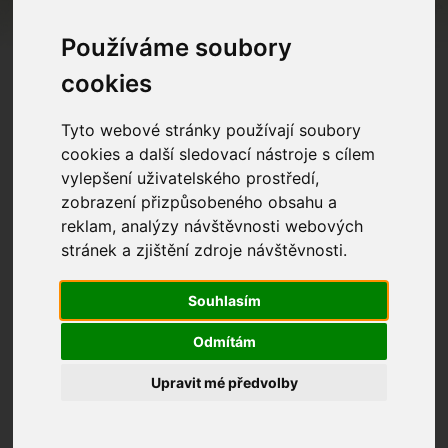
Používáme soubory
cookies
Tyto webové stránky používají soubory
cookies a další sledovací nástroje s cílem
vylepšení uživatelského prostředí,
zobrazení přizpůsobeného obsahu a
reklam, analýzy návštěvnosti webových
stránek a zjištění zdroje návštěvnosti.
Souhlasím
Odmítám
Na konci měsíce března proběhlo
Upravit mé předvolby
dle domluvy s Ředitelstvím silnic
Zlínského kraje a Správou a
údržbou silnic Zlínska přednostní