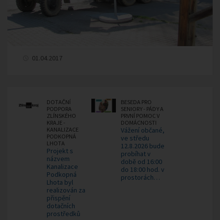
01.04.2017
DOTAČNÍ
BESEDA PRO
PODPORA
SENIORY - PÁDY A
ZLÍNSKÉHO
PRVNÍ POMOC V
KRAJE -
DOMÁCNOSTI
KANALIZACE
Vážení občané,
PODKOPNÁ
ve středu
LHOTA
12.8.2026 bude
Projekt s
probíhat v
názvem
době od 16:00
Kanalizace
do 18:00 hod. v
Podkopná
prostorách…
Lhota byl
realizován za
přispění
dotačních
prostředků