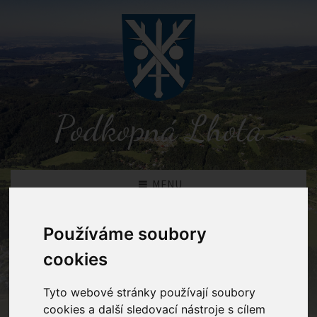
Podkopná Lhota
MENU
Používáme soubory
Detail novinky
cookies
Podkopná Lhota
Novinky
Osvědčení o úspoře emisí
Tyto webové stránky používají soubory
cookies a další sledovací nástroje s cílem