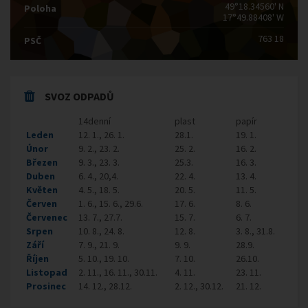
49°18.34560' N
Poloha
17°49.88408' W
763 18
PSČ
SVOZ ODPADŮ
14denní
plast
papír
Leden
12. 1., 26. 1.
28.1.
19. 1.
Únor
9. 2., 23. 2.
25. 2.
16. 2.
Březen
9. 3., 23. 3.
25.3.
16. 3.
Duben
6. 4., 20,4.
22. 4.
13. 4.
Květen
4. 5., 18. 5.
20. 5.
11. 5.
Červen
1. 6., 15. 6., 29.6.
17. 6.
8. 6.
Červenec
13. 7., 27.7.
15. 7.
6. 7.
Srpen
10. 8., 24. 8.
12. 8.
3. 8., 31.8.
Září
7. 9., 21. 9.
9. 9.
28.9.
Říjen
5. 10., 19. 10.
7. 10.
26.10.
Listopad
2. 11., 16. 11., 30.11.
4. 11.
23. 11.
Prosinec
14. 12., 28.12.
2. 12., 30.12.
21. 12.