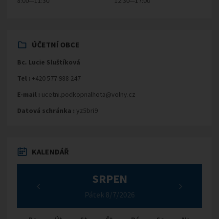
8:00—11:30
12:30—17:00
ÚČETNÍ OBCE
Bc. Lucie Sluštíková
Tel :
+420 577 988 247
E-mail :
ucetni.podkopnalhota@volny.cz
Datová schránka :
yz5bri9
KALENDÁŘ
SRPEN
Pátek 8/7/2026