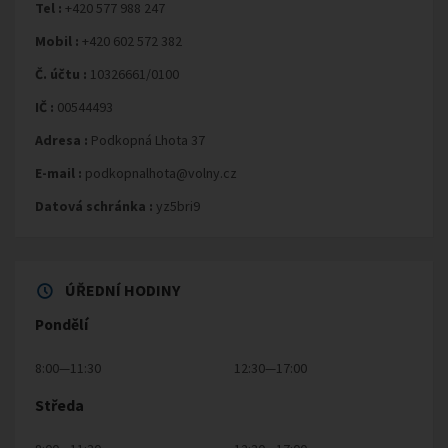
Tel :
+420 577 988 247
Mobil :
+420 602 572 382
Č. účtu :
10326661/0100
IČ :
00544493
Adresa :
Podkopná Lhota 37
E-mail :
podkopnalhota@volny.cz
Datová schránka :
yz5bri9
ÚŘEDNÍ HODINY
Pondělí
8:00—11:30
12:30—17:00
Středa