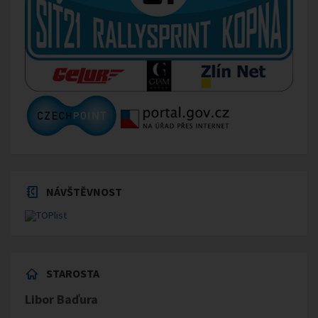
NÁVŠTĚVNOST
STAROSTA
Libor Baďura