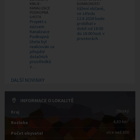
KRAJE -
DOMÁCNOSTI
KANALIZACE
Vážení občané,
PODKOPNÁ
ve středu
LHOTA
12.8.2026 bude
Projekt s
probíhat v
názvem
době od 16:00
Kanalizace
do 18:00 hod. v
Podkopná
prostorách…
Lhota byl
realizován za
přispění
dotačních
prostředků
z…
DALŠÍ NOVINKY
INFORMACE O LOKALITĚ
Zlínský
Kraj
2
4,83 km
Rozloha
více než 300
Počet obyvatel