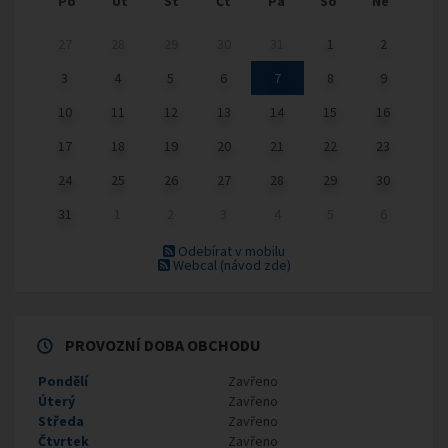
Po
Út
St
Čt
Pá
So
Ne
27
28
29
30
31
1
2
3
4
5
6
7
8
9
10
11
12
13
14
15
16
17
18
19
20
21
22
23
24
25
26
27
28
29
30
31
1
2
3
4
5
6
Odebírat v mobilu
Webcal
(návod zde)
PROVOZNÍ DOBA OBCHODU
Pondělí
Zavřeno
Úterý
Zavřeno
Středa
Zavřeno
Čtvrtek
Zavřeno