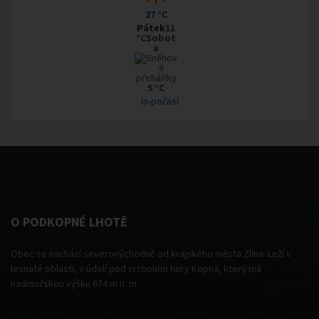
27 °C
Pátek
11
°CSobot
a
5 °C
In-počasí
O PODKOPNÉ LHOTĚ
Obec se nachází severovýchodně od krajského města Zlína. Leží v
lesnaté oblasti, v údolí pod vrcholem hory Kopná, který má
nadmořskou výšku 674 m n. m.