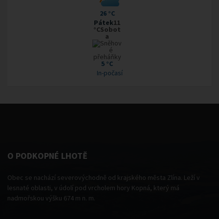
26 °C
Pátek
11
°CSobot
a
5 °C
In-počasí
O PODKOPNÉ LHOTĚ
Obec se nachází severovýchodně od krajského města Zlína. Leží v
lesnaté oblasti, v údolí pod vrcholem hory Kopná, který má
nadmořskou výšku 674 m n. m.