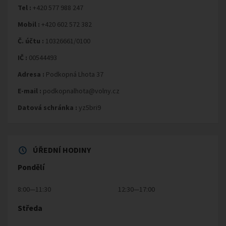
Tel :
+420 577 988 247
Mobil :
+420 602 572 382
Č. účtu :
10326661/0100
IČ :
00544493
Adresa :
Podkopná Lhota 37
E-mail :
podkopnalhota@volny.cz
Datová schránka :
yz5bri9
ÚŘEDNÍ HODINY
Pondělí
8:00—11:30
12:30—17:00
Středa