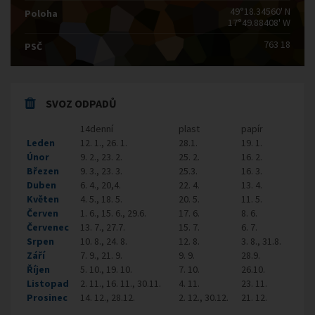
49°18.34560' N
Poloha
17°49.88408' W
763 18
PSČ
SVOZ ODPADŮ
14denní
plast
papír
Leden
12. 1., 26. 1.
28.1.
19. 1.
Únor
9. 2., 23. 2.
25. 2.
16. 2.
Březen
9. 3., 23. 3.
25.3.
16. 3.
Duben
6. 4., 20,4.
22. 4.
13. 4.
Květen
4. 5., 18. 5.
20. 5.
11. 5.
Červen
1. 6., 15. 6., 29.6.
17. 6.
8. 6.
Červenec
13. 7., 27.7.
15. 7.
6. 7.
Srpen
10. 8., 24. 8.
12. 8.
3. 8., 31.8.
Září
7. 9., 21. 9.
9. 9.
28.9.
Říjen
5. 10., 19. 10.
7. 10.
26.10.
Listopad
2. 11., 16. 11., 30.11.
4. 11.
23. 11.
Prosinec
14. 12., 28.12.
2. 12., 30.12.
21. 12.