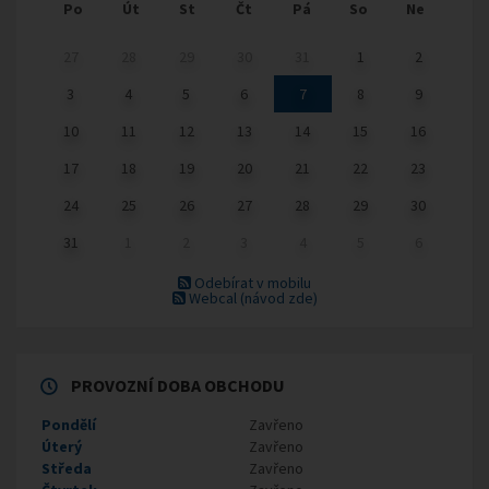
Po
Út
St
Čt
Pá
So
Ne
27
28
29
30
31
1
2
3
4
5
6
7
8
9
10
11
12
13
14
15
16
17
18
19
20
21
22
23
24
25
26
27
28
29
30
31
1
2
3
4
5
6
Odebírat v mobilu
Webcal
(návod zde)
PROVOZNÍ DOBA OBCHODU
Pondělí
Zavřeno
Úterý
Zavřeno
Středa
Zavřeno