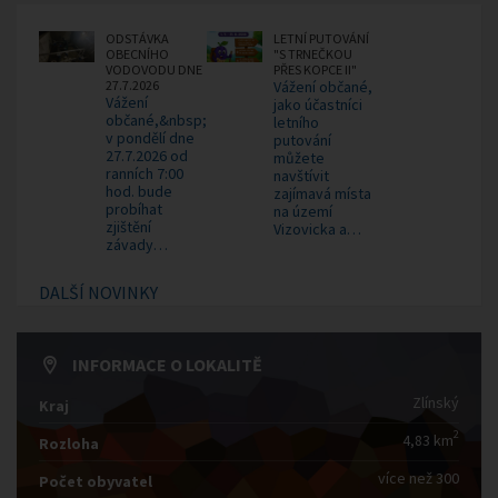
ODSTÁVKA
LETNÍ PUTOVÁNÍ
OBECNÍHO
"S TRNEČKOU
VODOVODU DNE
PŘES KOPCE II"
27.7.2026
Vážení občané,
Vážení
jako účastníci
občané,&nbsp;
letního
v pondělí dne
putování
27.7.2026 od
můžete
ranních 7:00
navštívit
hod. bude
zajímavá místa
probíhat
na území
zjištění
Vizovicka a…
závady…
DALŠÍ NOVINKY
INFORMACE O LOKALITĚ
Zlínský
Kraj
2
4,83 km
Rozloha
více než 300
Počet obyvatel