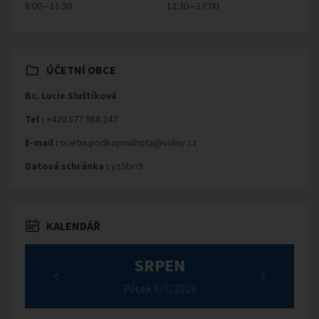
8:00—11:30
12:30—17:00
ÚČETNÍ OBCE
Bc. Lucie Sluštíková
Tel :
+420 577 988 247
E-mail :
ucetni.podkopnalhota@volny.cz
Datová schránka :
yz5bri9
KALENDÁŘ
SRPEN
Pátek 8/7/2026