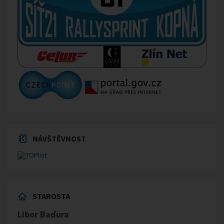
NÁVŠTĚVNOST
STAROSTA
Libor Baďura