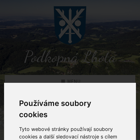
Podkopná Lhota
MENU
Používáme soubory
Detail novinky
cookies
Podkopná Lhota
Novinky
Osvědčení o úspoře emisí za rok
Tyto webové stránky používají soubory
2018
cookies a další sledovací nástroje s cílem