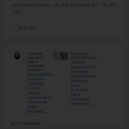
kontaktní osobou - Bc. Eva Kružíková tel.: 777 471
145
06.03.2023
UZAVŘENÍ
MYSLIVECKÝ
OBECNÍHO
DĚTSKÝ DEN 2026
ÚŘADU -
Honební
DOVOLENÁ
společenstvo
STAROSTY
Podkopná
Vážení občané,
Lhota pořádá s
ve dnech
podporou
29.6.2026 -
obce
3.7.2026
Podkopná
nebude
Lhota
starosta obce
myslivecký
na obecním
dětský den,…
úřadu
přítomen.…
DALŠÍ NOVINKY