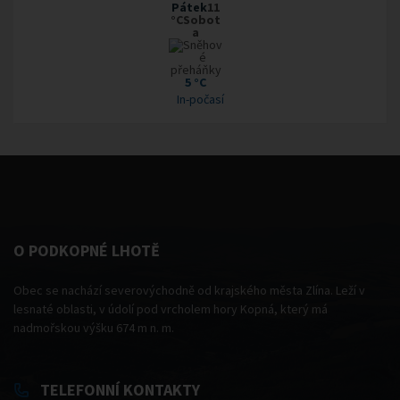
Pátek
11
°CSobot
a
5 °C
In-počasí
O PODKOPNÉ LHOTĚ
Obec se nachází severovýchodně od krajského města Zlína. Leží v
lesnaté oblasti, v údolí pod vrcholem hory Kopná, který má
nadmořskou výšku 674 m n. m.
TELEFONNÍ KONTAKTY