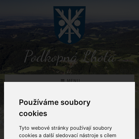
Podkopná Lhota
MENU
Používáme soubory
Detail novinky
cookies
Podkopná Lhota
Novinky
Rušení živnostenských
Tyto webové stránky používají soubory
oprávnění ve Vizovicích
cookies a další sledovací nástroje s cílem