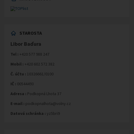
STAROSTA
Libor Baďura
Tel :
+420 577 988 247
Mobil :
+420 602 572 382
Č. účtu :
10326661/0100
IČ :
00544493
Adresa :
Podkopná Lhota 37
E-mail :
podkopnalhota@volny.cz
Datová schránka :
yz5bri9