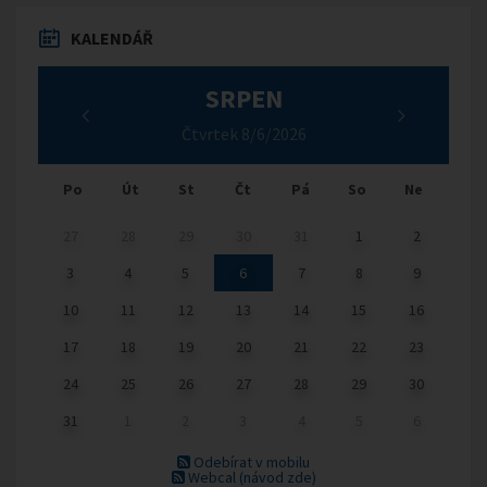
KALENDÁŘ
SRPEN
Čtvrtek 8/6/2026
Po
Út
St
Čt
Pá
So
Ne
27
28
29
30
31
1
2
3
4
5
6
7
8
9
10
11
12
13
14
15
16
17
18
19
20
21
22
23
24
25
26
27
28
29
30
31
1
2
3
4
5
6
Odebírat v mobilu
Webcal
(návod zde)