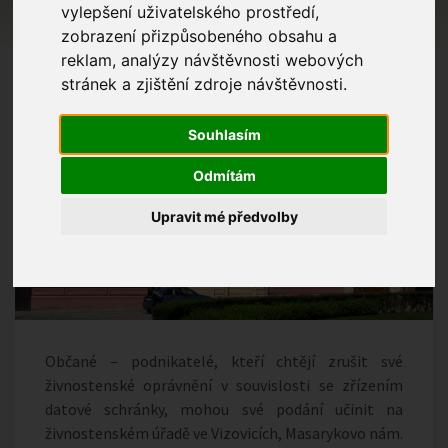
vylepšení uživatelského prostředí,
zobrazení přizpůsobeného obsahu a
reklam, analýzy návštěvnosti webových
stránek a zjištění zdroje návštěvnosti.
Souhlasím
Odmítám
Upravit mé předvolby
Občané – podnikatelé, kteří chtějí zrušit své
živnostenské oprávnění v souvislosti se zřízením
datové schránky, mohou své podání učinit na
živnostenském úřadě ve Vizovicích, Masarykovo nám.