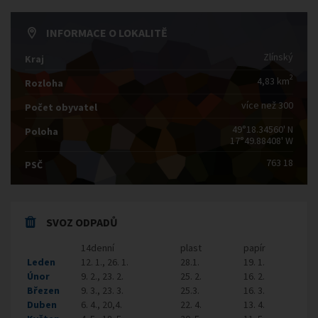
INFORMACE O LOKALITĚ
Zlínský
Kraj
2
4,83 km
Rozloha
více než 300
Počet obyvatel
49°18.34560' N
Poloha
17°49.88408' W
763 18
PSČ
SVOZ ODPADŮ
14denní
plast
papír
Leden
12. 1., 26. 1.
28.1.
19. 1.
Únor
9. 2., 23. 2.
25. 2.
16. 2.
Březen
9. 3., 23. 3.
25.3.
16. 3.
Duben
6. 4., 20,4.
22. 4.
13. 4.