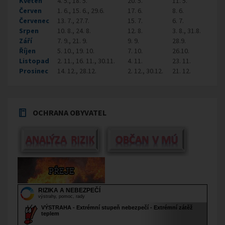
Květen
4. 5., 18. 5.
20. 5.
11. 5.
Červen
1. 6., 15. 6., 29.6.
17. 6.
8. 6.
Červenec
13. 7., 27.7.
15. 7.
6. 7.
Srpen
10. 8., 24. 8.
12. 8.
3. 8., 31.8.
Září
7. 9., 21. 9.
9. 9.
28.9.
Říjen
5. 10., 19. 10.
7. 10.
26.10.
Listopad
2. 11., 16. 11., 30.11.
4. 11.
23. 11.
Prosinec
14. 12., 28.12.
2. 12., 30.12.
21. 12.
OCHRANA OBYVATEL