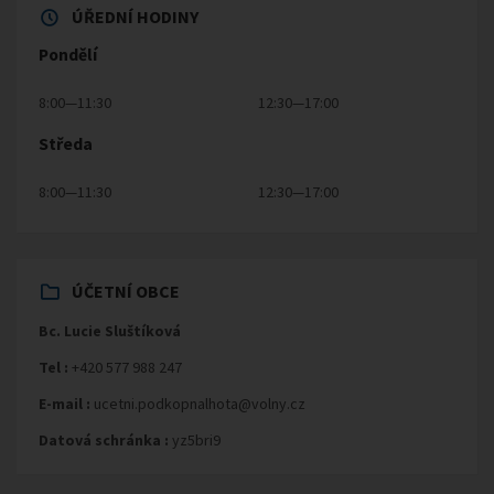
ÚŘEDNÍ HODINY
Pondělí
8:00—11:30
12:30—17:00
Středa
8:00—11:30
12:30—17:00
ÚČETNÍ OBCE
Bc. Lucie Sluštíková
Tel :
+420 577 988 247
E-mail :
ucetni.podkopnalhota@volny.cz
Datová schránka :
yz5bri9