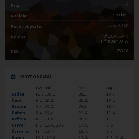
Zlínský
Kraj
2
4,83 km
Rozloha
více než 300
Počet obyvatel
49°18.34560' N
Poloha
17°49.88408' W
763 18
PSČ
SVOZ ODPADŮ
14denní
plast
papír
Leden
12. 1., 26. 1.
28.1.
19. 1.
Únor
9. 2., 23. 2.
25. 2.
16. 2.
Březen
9. 3., 23. 3.
25.3.
16. 3.
Duben
6. 4., 20,4.
22. 4.
13. 4.
Květen
4. 5., 18. 5.
20. 5.
11. 5.
Červen
1. 6., 15. 6., 29.6.
17. 6.
8. 6.
Červenec
13. 7., 27.7.
15. 7.
6. 7.
Srpen
10. 8., 24. 8.
12. 8.
3. 8., 31.8.