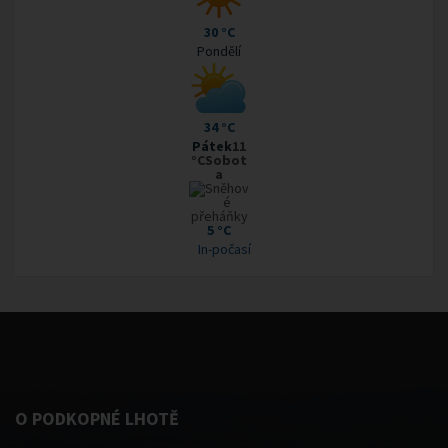
30 °C
Pondělí
34 °C
Pátek
11
°CSobot
a
5 °C
In-počasí
O PODKOPNÉ LHOTĚ