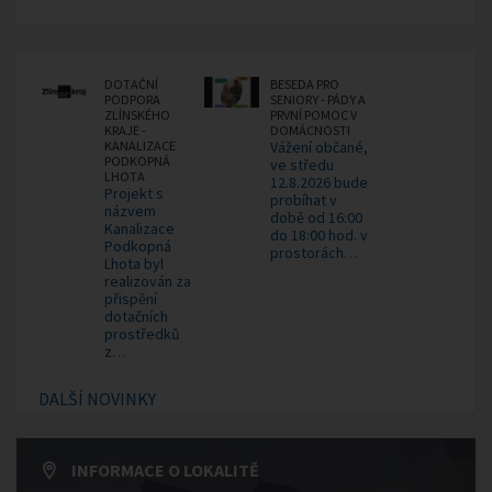
DOTAČNÍ
BESEDA PRO
PODPORA
SENIORY - PÁDY A
ZLÍNSKÉHO
PRVNÍ POMOC V
KRAJE -
DOMÁCNOSTI
KANALIZACE
Vážení občané,
PODKOPNÁ
ve středu
LHOTA
12.8.2026 bude
Projekt s
probíhat v
názvem
době od 16:00
Kanalizace
do 18:00 hod. v
Podkopná
prostorách…
Lhota byl
realizován za
přispění
dotačních
prostředků
z…
DALŠÍ NOVINKY
INFORMACE O LOKALITĚ