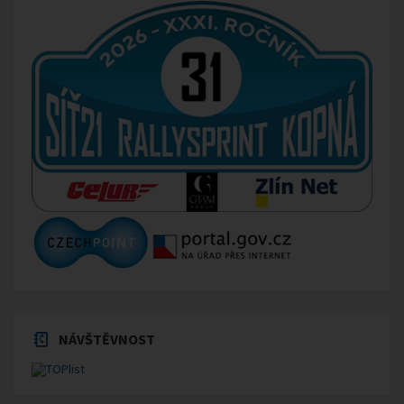
NÁVŠTĚVNOST