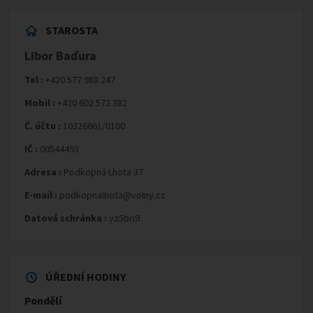
STAROSTA
Libor Baďura
Tel :
+420 577 988 247
Mobil :
+420 602 572 382
Č. účtu :
10326661/0100
IČ :
00544493
Adresa :
Podkopná Lhota 37
E-mail :
podkopnalhota@volny.cz
Datová schránka :
yz5bri9
ÚŘEDNÍ HODINY
Pondělí