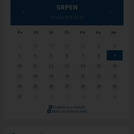
SRPEN
Neděle 8/9/2026
Po
Út
St
Čt
Pá
So
Ne
27
28
29
30
31
1
2
3
4
5
6
7
8
9
10
11
12
13
14
15
16
17
18
19
20
21
22
23
24
25
26
27
28
29
30
31
1
2
3
4
5
6
Odebírat v mobilu
Webcal
(návod zde)