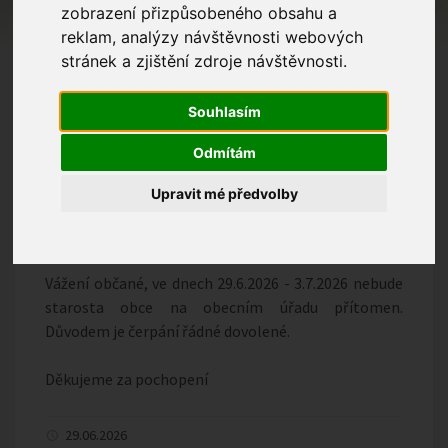
zobrazení přizpůsobeného obsahu a
reklam, analýzy návštěvnosti webových
stránek a zjištění zdroje návštěvnosti.
Souhlasím
Odmítám
Upravit mé předvolby
Vážení občané, ve dnech 29.6.2026 - 3.7.2026 nebude
starosta obce na obecním úřadu přítomen.
Důvodem je čerpání řádné dovolené.
Děkujeme za pochopení
29.06.2026