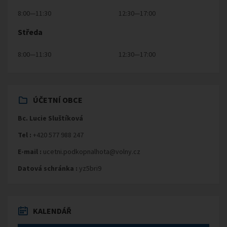
8:00—11:30
12:30—17:00
Středa
8:00—11:30
12:30—17:00
ÚČETNÍ OBCE
Bc. Lucie Sluštíková
Tel :
+420 577 988 247
E-mail :
ucetni.podkopnalhota@volny.cz
Datová schránka :
yz5bri9
KALENDÁŘ