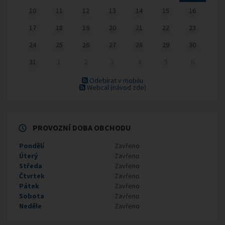
10
11
12
13
14
15
16
17
18
19
20
21
22
23
24
25
26
27
28
29
30
31
1
2
3
4
5
6
Odebírat v mobilu
Webcal
(návod zde)
PROVOZNÍ DOBA OBCHODU
Pondělí
Zavřeno
Úterý
Zavřeno
Středa
Zavřeno
Čtvrtek
Zavřeno
Pátek
Zavřeno
Sobota
Zavřeno
Neděle
Zavřeno