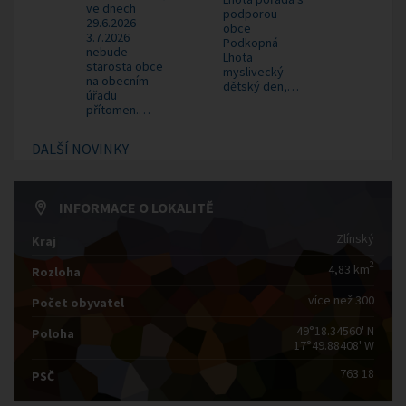
ve dnech
podporou
29.6.2026 -
obce
3.7.2026
Podkopná
nebude
Lhota
starosta obce
myslivecký
na obecním
dětský den,…
úřadu
přítomen.…
DALŠÍ NOVINKY
INFORMACE O LOKALITĚ
Zlínský
Kraj
2
4,83 km
Rozloha
více než 300
Počet obyvatel
49°18.34560' N
Poloha
17°49.88408' W
763 18
PSČ