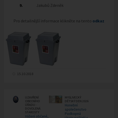
9.
Jakubů Zdeněk
Pro detailnější informace klikněte na tento
odkaz
15.10.2018
UZAVŘENÍ
MYSLIVECKÝ
OBECNÍHO
DĚTSKÝ DEN 2026
ÚŘADU -
Honební
DOVOLENÁ
společenstvo
STAROSTY
Podkopná
Vážení občané,
Lhota pořádá s