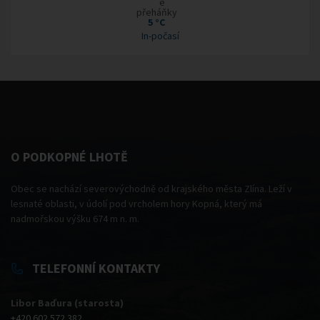
5 °C
In-počasí
O PODKOPNÉ LHOTĚ
Obec se nachází severovýchodně od krajského města Zlína. Leží v
lesnaté oblasti, v údolí pod vrcholem hory Kopná, který má
nadmořskou výšku 674 m n. m.
TELEFONNÍ KONTAKTY
Libor Baďura (starosta)
+420 602 572 382