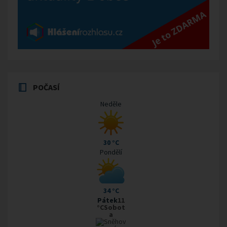
POČASÍ
Neděle
30 °C
Pondělí
34 °C
Pátek
11
°CSobot
a