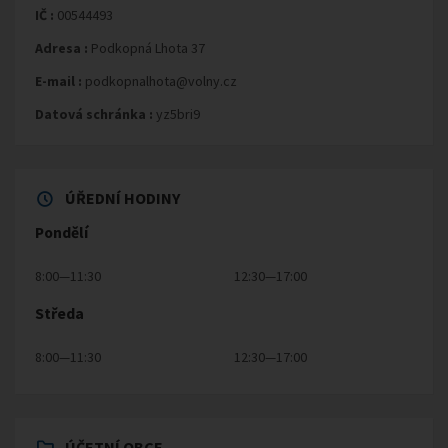
IČ :
00544493
Adresa :
Podkopná Lhota 37
E-mail :
podkopnalhota@volny.cz
Datová schránka :
yz5bri9
ÚŘEDNÍ HODINY
Pondělí
8:00—11:30
12:30—17:00
Středa
8:00—11:30
12:30—17:00
ÚČETNÍ OBCE