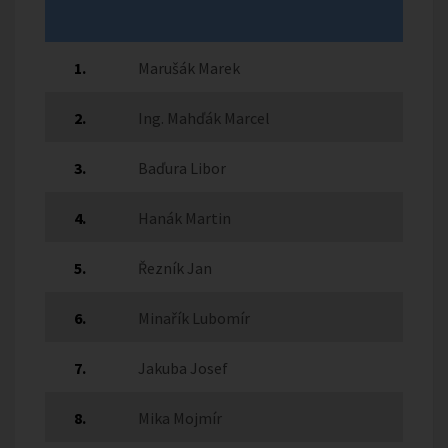
1.
Marušák Marek
2.
Ing. Mahďák Marcel
3.
Baďura Libor
4.
Hanák Martin
5.
Řezník Jan
6.
Minařík Lubomír
7.
Jakuba Josef
8.
Mika Mojmír