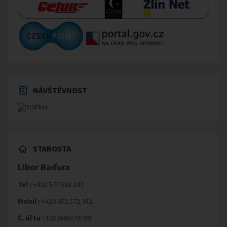
NÁVŠTĚVNOST
STAROSTA
Libor Baďura
Tel :
+420 577 988 247
Mobil :
+420 602 572 382
Č. účtu :
10326661/0100