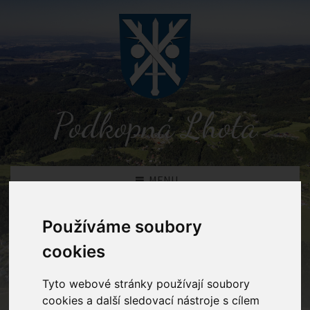
Podkopná Lhota
MENU
Používáme soubory
Detail novinky
cookies
Podkopná Lhota
Novinky
Výsledek komunálních voleb v
Tyto webové stránky používají soubory
obci Podkopná Lhota
cookies a další sledovací nástroje s cílem