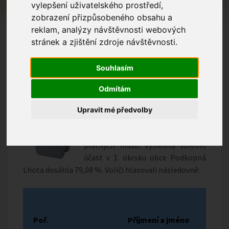
vylepšení uživatelského prostředí,
zobrazení přizpůsobeného obsahu a
reklam, analýzy návštěvnosti webových
stránek a zjištění zdroje návštěvnosti.
Souhlasím
Odmítám
K hlasovací urně při komunálních
volbách v Podkopné Lhotě
Upravit mé předvolby
dorazilo celkem 223 voličů. Z
tohoto počtu bylo celkem 1880
platných hlasů. Výsledná volební
účast v 1. okrsku obce Podkopná
Lhota dosáhla 79,08 %. Voliči hlasovali následovně:
Poř.
Příjmení a jméno