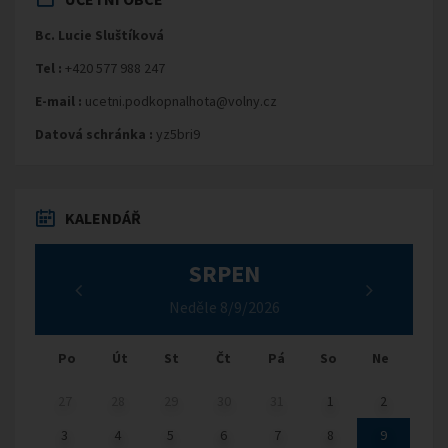
Bc. Lucie Sluštíková
Tel :
+420 577 988 247
E-mail :
ucetni.podkopnalhota@volny.cz
Datová schránka :
yz5bri9
KALENDÁŘ
SRPEN
Neděle 8/9/2026
Po
Út
St
Čt
Pá
So
Ne
27
28
29
30
31
1
2
3
4
5
6
7
8
9