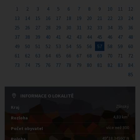
1
2
3
4
5
6
7
8
9
10
11
12
13
14
15
16
17
18
19
20
21
22
23
24
25
26
27
28
29
30
31
32
33
34
35
36
37
38
39
40
41
42
43
44
45
46
47
48
49
50
51
52
53
54
55
56
57
58
59
60
61
62
63
64
65
66
67
68
69
70
71
72
73
74
75
76
77
78
79
80
81
82
83
84
85
INFORMACE O LOKALITĚ
Zlínský
Kraj
2
4,83 km
Rozloha
více než 300
Počet obyvatel
49°18.34560' N
Poloha