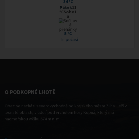
34 °C
Pátek
11
°CSobot
a
5 °C
In-počasí
O PODKOPNÉ LHOTĚ
Obec se nachází severovýchodně od krajského města Zlína. Leží v
lesnaté oblasti, v údolí pod vrcholem hory Kopná, který má
nadmořskou výšku 674 m n. m.