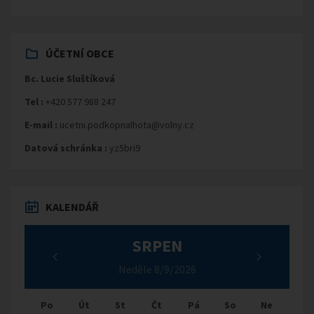
ÚČETNÍ OBCE
Bc. Lucie Sluštíková
Tel :
+420 577 988 247
E-mail :
ucetni.podkopnalhota@volny.cz
Datová schránka :
yz5bri9
KALENDÁŘ
SRPEN
Neděle 8/9/2026
Po
Út
St
Čt
Pá
So
Ne