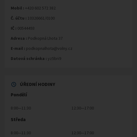
Mobil :
+420 602 572 382
Č. účtu :
10326661/0100
IČ :
00544493
Adresa :
Podkopná Lhota 37
E-mail :
podkopnalhota@volny.cz
Datová schránka :
yz5bri9
ÚŘEDNÍ HODINY
Pondělí
8:00—11:30
12:30—17:00
Středa
8:00—11:30
12:30—17:00