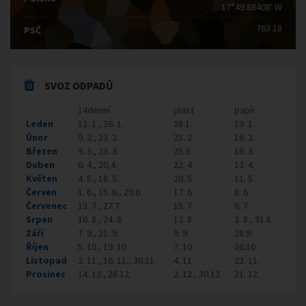
17°49.88408' W
763 18
PSČ
SVOZ ODPADŮ
14denní
plast
papír
Leden
12. 1., 26. 1.
28.1.
19. 1.
Únor
9. 2., 23. 2.
25. 2.
16. 2.
Březen
9. 3., 23. 3.
25.3.
16. 3.
Duben
6. 4., 20,4.
22. 4.
13. 4.
Květen
4. 5., 18. 5.
20. 5.
11. 5.
Červen
1. 6., 15. 6., 29.6.
17. 6.
8. 6.
Červenec
13. 7., 27.7.
15. 7.
6. 7.
Srpen
10. 8., 24. 8.
12. 8.
3. 8., 31.8.
Září
7. 9., 21. 9.
9. 9.
28.9.
Říjen
5. 10., 19. 10.
7. 10.
26.10.
Listopad
2. 11., 16. 11., 30.11.
4. 11.
23. 11.
Prosinec
14. 12., 28.12.
2. 12., 30.12.
21. 12.