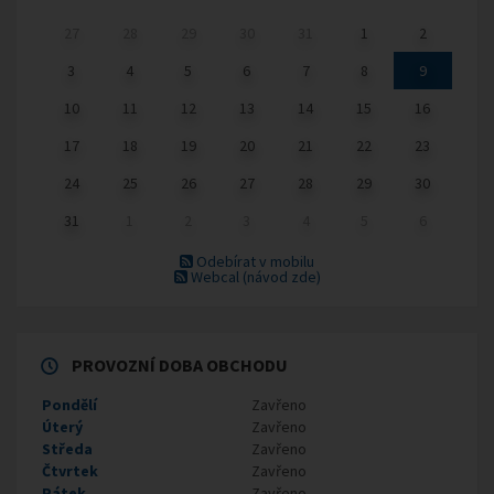
27
28
29
30
31
1
2
3
4
5
6
7
8
9
10
11
12
13
14
15
16
17
18
19
20
21
22
23
24
25
26
27
28
29
30
31
1
2
3
4
5
6
Odebírat v mobilu
Webcal
(návod zde)
PROVOZNÍ DOBA OBCHODU
Pondělí
Zavřeno
Úterý
Zavřeno
Středa
Zavřeno
Čtvrtek
Zavřeno
Pátek
Zavřeno