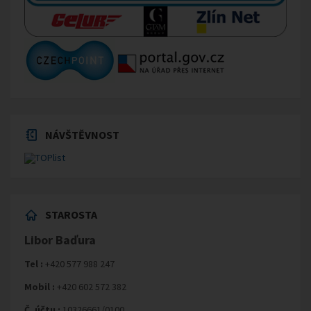
NÁVŠTĚVNOST
STAROSTA
Libor Baďura
Tel :
+420 577 988 247
Mobil :
+420 602 572 382
Č. účtu :
10326661/0100