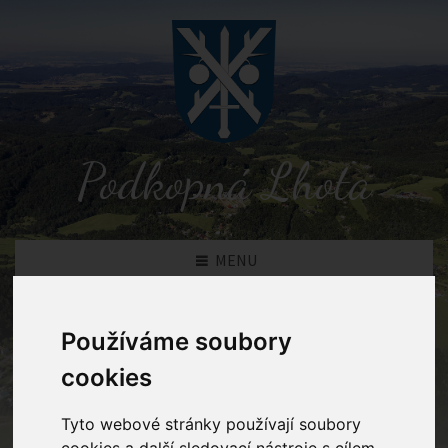
Podkopná Lhota
MENU
Používáme soubory
Novinky
cookies
Podkopná Lhota
Novinky
Tyto webové stránky používají soubory
cookies a další sledovací nástroje s cílem