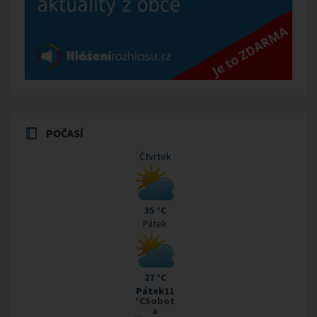
POČASÍ
Čtvrtek
35 °C
Pátek
27 °C
Pátek
11
°CSobot
a