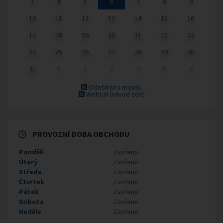
3
4
5
6
7
8
9
10
11
12
13
14
15
16
17
18
19
20
21
22
23
24
25
26
27
28
29
30
31
1
2
3
4
5
6
Odebírat v mobilu
Webcal
(návod zde)
PROVOZNÍ DOBA OBCHODU
Pondělí
Zavřeno
Úterý
Zavřeno
Středa
Zavřeno
Čtvrtek
Zavřeno
Pátek
Zavřeno
Sobota
Zavřeno
Neděle
Zavřeno