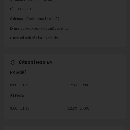
IČ :
00544493
Adresa :
Podkopná Lhota 37
E-mail :
podkopnalhota@volny.cz
Datová schránka :
yz5bri9
ÚŘEDNÍ HODINY
Pondělí
8:00—11:30
12:30—17:00
Středa
8:00—11:30
12:30—17:00