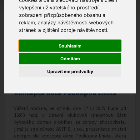
vylepšení uživatelského prostředí,
zobrazení přizpůsobeného obsahu a
reklam, analýzy návštěvnosti webových
stránek a zjištění zdroje návštěvnosti.
Souhlasím
Odmítám
Upravit mé předvolby
Prezentace místní energetické
koncepce obce Podkopná Lhota
Vážení občané, ve středu dne 17.12.2025 bude od
16:00 hod. v obecní klubovně (nebytová část
bytového domu) probíhat ze strany zhotovitele,
jímž je společnost ASITIS, s.r.o., prezentace místní
energetické koncepce obce Podkopná Lhota, která