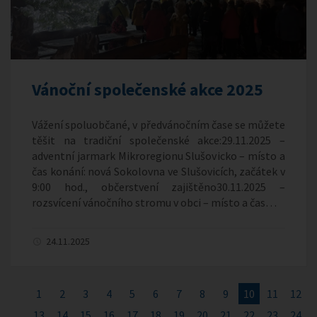
Vánoční společenské akce 2025
Vážení spoluobčané, v předvánočním čase se můžete
těšit na tradiční společenské akce:29.11.2025 –
adventní jarmark Mikroregionu Slušovicko – místo a
čas konání: nová Sokolovna ve Slušovicích, začátek v
9:00 hod., občerstvení zajištěno30.11.2025 –
rozsvícení vánočního stromu v obci – místo a čas…
24.11.2025
1
2
3
4
5
6
7
8
9
10
11
12
13
14
15
16
17
18
19
20
21
22
23
24