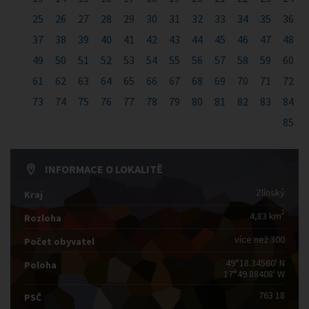
25
26
27
28
29
30
31
32
33
34
35
36
37
38
39
40
41
42
43
44
45
46
47
48
49
50
51
52
53
54
55
56
57
58
59
60
61
62
63
64
65
66
67
68
69
70
71
72
73
74
75
76
77
78
79
80
81
82
83
84
85
INFORMACE O LOKALITĚ
Zlínský
Kraj
2
4,83 km
Rozloha
více než 300
Počet obyvatel
49°18.34560' N
Poloha
17°49.88408' W
763 18
PSČ