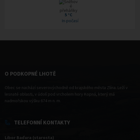
5 °C
In-počasí
O PODKOPNÉ LHOTĚ
Obec se nachází severovýchodně od krajského města Zlína. Leží v
lesnaté oblasti, v údolí pod vrcholem hory Kopná, který má
nadmořskou výšku 674 m n. m.
TELEFONNÍ KONTAKTY
Libor Baďura (starosta)