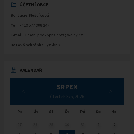
ÚČETNÍ OBCE
Bc. Lucie Sluštíková
Tel :
+420 577 988 247
E-mail :
ucetni.podkopnalhota@volny.cz
Datová schránka :
yz5bri9
KALENDÁŘ
SRPEN
Čtvrtek 8/6/2026
Po
Út
St
Čt
Pá
So
Ne
27
28
29
30
31
1
2