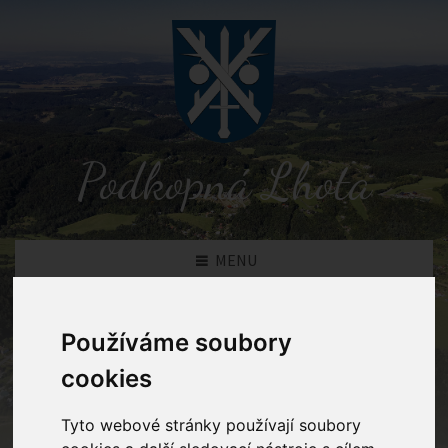
Podkopná Lhota
MENU
Novinky
Používáme soubory
cookies
Podkopná Lhota
Novinky
Tyto webové stránky používají soubory