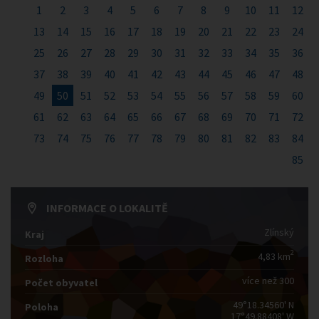
1
2
3
4
5
6
7
8
9
10
11
12
13
14
15
16
17
18
19
20
21
22
23
24
25
26
27
28
29
30
31
32
33
34
35
36
37
38
39
40
41
42
43
44
45
46
47
48
49
50
51
52
53
54
55
56
57
58
59
60
61
62
63
64
65
66
67
68
69
70
71
72
73
74
75
76
77
78
79
80
81
82
83
84
85
INFORMACE O LOKALITĚ
Zlínský
Kraj
2
4,83 km
Rozloha
více než 300
Počet obyvatel
49°18.34560' N
Poloha
17°49.88408' W