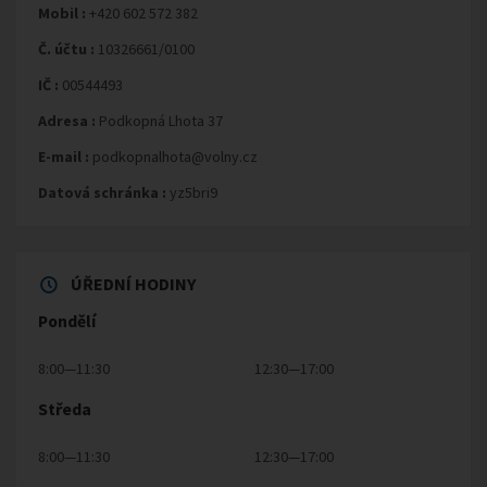
Mobil :
+420 602 572 382
Č. účtu :
10326661/0100
IČ :
00544493
Adresa :
Podkopná Lhota 37
E-mail :
podkopnalhota@volny.cz
Datová schránka :
yz5bri9
ÚŘEDNÍ HODINY
Pondělí
8:00—11:30
12:30—17:00
Středa
8:00—11:30
12:30—17:00