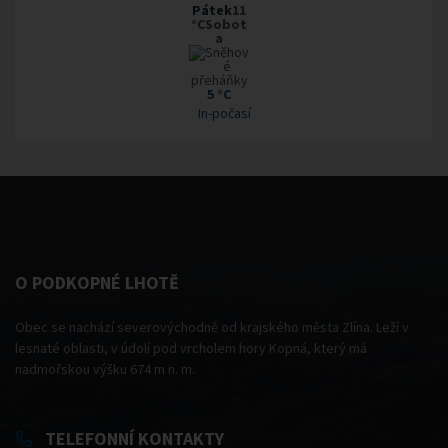
Pátek
11
°CSobot
a
5 °C
In-počasí
O PODKOPNÉ LHOTĚ
Obec se nachází severovýchodně od krajského města Zlína. Leží v
lesnaté oblasti, v údolí pod vrcholem hory Kopná, který má
nadmořskou výšku 674 m n. m.
TELEFONNÍ KONTAKTY