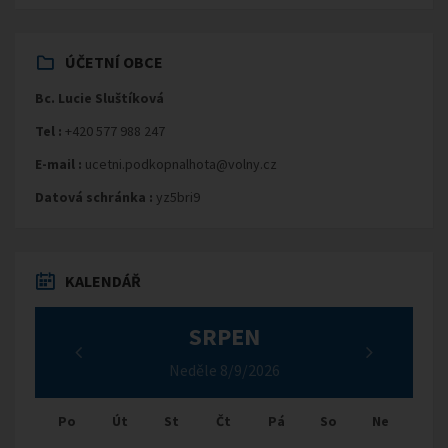
ÚČETNÍ OBCE
Bc. Lucie Sluštíková
Tel :
+420 577 988 247
E-mail :
ucetni.podkopnalhota@volny.cz
Datová schránka :
yz5bri9
KALENDÁŘ
SRPEN
Neděle 8/9/2026
Po
Út
St
Čt
Pá
So
Ne