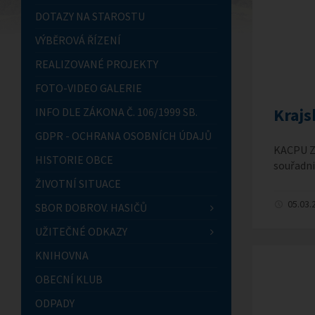
DOTAZY NA STAROSTU
VÝBĚROVÁ ŘÍZENÍ
REALIZOVANÉ PROJEKTY
FOTO-VIDEO GALERIE
Krajs
INFO DLE ZÁKONA Č. 106/1999 SB.
GDPR - OCHRANA OSOBNÍCH ÚDAJŮ
KACPU ZL
HISTORIE OBCE
souřadni
ŽIVOTNÍ SITUACE
05.03.
SBOR DOBROV. HASIČŮ
UŽITEČNÉ ODKAZY
KNIHOVNA
OBECNÍ KLUB
ODPADY