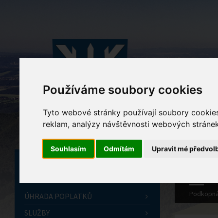
Používáme soubory cookies
Tyto webové stránky používají soubory cookies 
reklam, analýzy návštěvnosti webových stránek 
Souhlasím
Odmítám
Upravit mé předvol
ÚVODNÍ STRÁNKA
OBECNÍ ÚŘAD
Podkopná
ÚHRADA POPLATKŮ
SLUŽBY