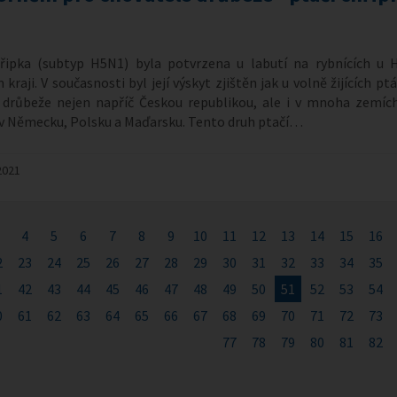
hřipka (subtyp H5N1) byla potvrzena u labutí na rybnících u H
kraji. V současnosti byl její výskyt zjištěn jak u volně žijících pt
 drůbeže nejen napříč Českou republikou, ale i v mnoha zemích
 v Německu, Polsku a Maďarsku. Tento druh ptačí…
2021
4
5
6
7
8
9
10
11
12
13
14
15
16
2
23
24
25
26
27
28
29
30
31
32
33
34
35
1
42
43
44
45
46
47
48
49
50
51
52
53
54
0
61
62
63
64
65
66
67
68
69
70
71
72
73
77
78
79
80
81
82