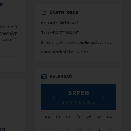
e
ÚČETNÍ OBCE
Bc. Lucie Sluštíková
 a stromů
Tel :
+420 577 988 247
ezpečných
 suché či
E-mail :
ucetni.podkopnalhota@volny.cz
Datová schránka :
yz5bri9
KALENDÁŘ
SRPEN
Sobota 8/8/2026
Po
Út
St
Čt
Pá
So
Ne
ka
27
28
29
30
31
1
2