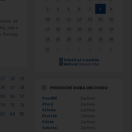
3
4
5
6
7
8
9
10
11
12
13
14
15
16
ulína ve
áků, tak v
17
18
19
20
21
22
23
 Evropy,
24
25
26
27
28
29
30
31
1
2
3
4
5
6
Odebírat v mobilu
Webcal
(návod zde)
17
18
19
36
37
38
PROVOZNÍ DOBA OBCHODU
55
56
57
Pondělí
Zavřeno
Úterý
Zavřeno
74
75
76
Středa
Zavřeno
83
84
85
Čtvrtek
Zavřeno
Pátek
Zavřeno
Sobota
Zavřeno