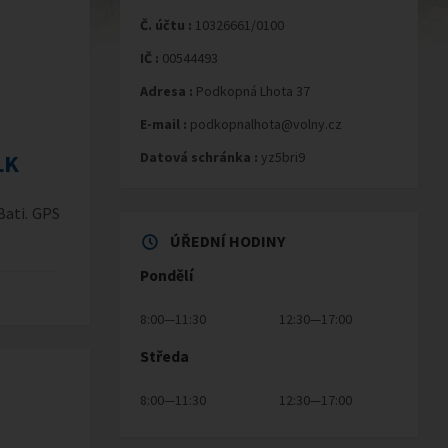
Č. účtu :
10326661/0100
IČ :
00544493
Adresa :
Podkopná Lhota 37
E-mail :
podkopnalhota@volny.cz
LK
Datová schránka :
yz5bri9
Bati. GPS
ÚŘEDNÍ HODINY
Pondělí
8:00—11:30
12:30—17:00
Středa
8:00—11:30
12:30—17:00