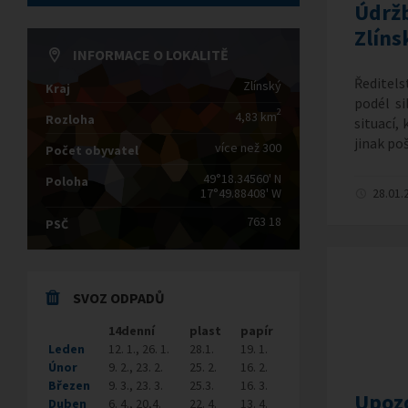
Údržba
Zlíns
INFORMACE O LOKALITĚ
Ředitels
Zlínský
Kraj
podél si
2
4,83 km
Rozloha
situací,
jinak p
více než 300
Počet obyvatel
49°18.34560' N
Poloha
17°49.88408' W
28.01.
763 18
PSČ
SVOZ ODPADŮ
14denní
plast
papír
Leden
12. 1., 26. 1.
28.1.
19. 1.
Únor
9. 2., 23. 2.
25. 2.
16. 2.
Březen
9. 3., 23. 3.
25.3.
16. 3.
Upozo
Duben
6. 4., 20,4.
22. 4.
13. 4.