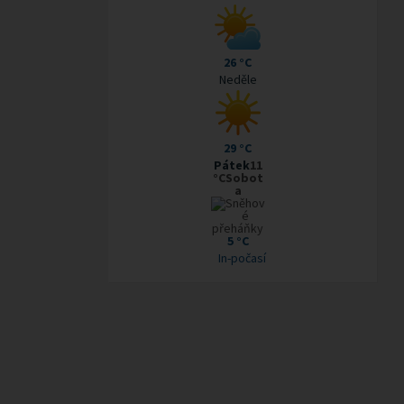
26 °C
Neděle
29 °C
Pátek
11
°CSobot
a
5 °C
In-počasí