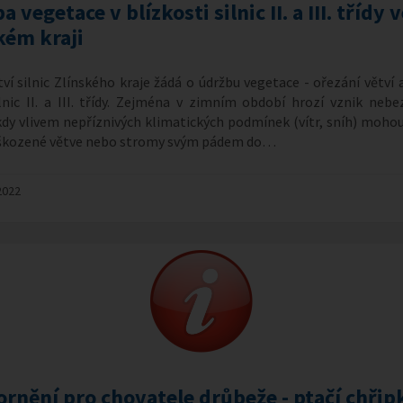
 vegetace v blízkosti silnic II. a III. třídy v
kém kraji
tví silnic Zlínského kraje žádá o údržbu vegetace - ořezání větví
lnic II. a III. třídy. Zejména v zimním období hrozí vznik neb
 kdy vlivem nepříznivých klimatických podmínek (vítr, sníh) mohou
oškozené větve nebo stromy svým pádem do…
2022
rnění pro chovatele drůbeže - ptačí chřip