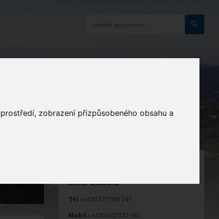
a
o prostředí, zobrazení přizpůsobeného obsahu a
STAROSTA
Libor Baďura
Tel :
+420 577 988 247
Mobil :
+420 602 572 382