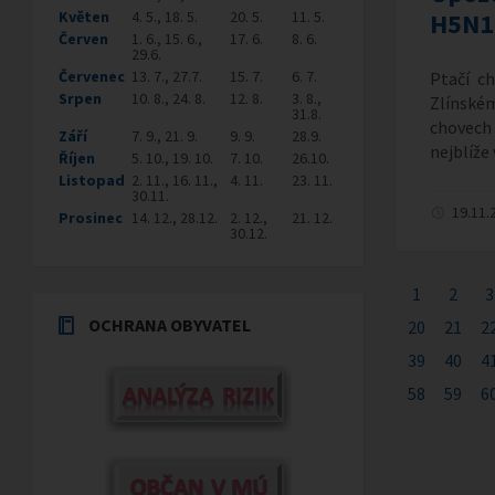
Květen
4. 5., 18. 5.
20. 5.
11. 5.
H5N1
Červen
1. 6., 15. 6.,
17. 6.
8. 6.
29.6.
Červenec
13. 7., 27.7.
15. 7.
6. 7.
Ptačí c
Srpen
10. 8., 24. 8.
12. 8.
3. 8.,
Zlínském 
31.8.
chovech
Září
7. 9., 21. 9.
9. 9.
28.9.
nejblíže
Říjen
5. 10., 19. 10.
7. 10.
26.10.
Listopad
2. 11., 16. 11.,
4. 11.
23. 11.
30.11.
19.11.
Prosinec
14. 12., 28.12.
2. 12.,
21. 12.
30.12.
1
2
3
OCHRANA OBYVATEL
20
21
2
39
40
4
58
59
6