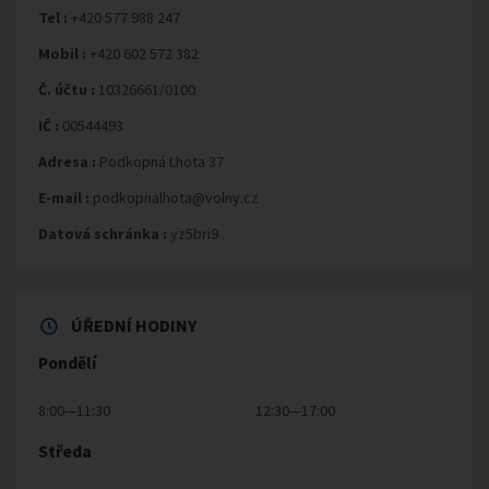
Tel :
+420 577 988 247
Mobil :
+420 602 572 382
Č. účtu :
10326661/0100
IČ :
00544493
Adresa :
Podkopná Lhota 37
E-mail :
podkopnalhota@volny.cz
Datová schránka :
yz5bri9
ÚŘEDNÍ HODINY
Pondělí
8:00—11:30
12:30—17:00
Středa