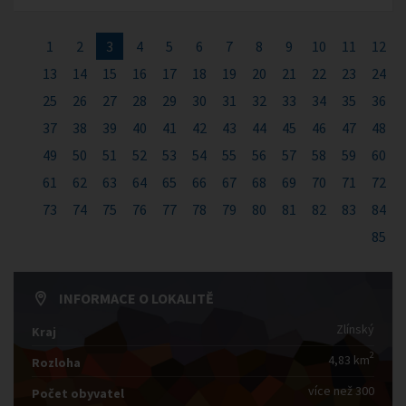
1
2
3
4
5
6
7
8
9
10
11
12
13
14
15
16
17
18
19
20
21
22
23
24
25
26
27
28
29
30
31
32
33
34
35
36
37
38
39
40
41
42
43
44
45
46
47
48
49
50
51
52
53
54
55
56
57
58
59
60
61
62
63
64
65
66
67
68
69
70
71
72
73
74
75
76
77
78
79
80
81
82
83
84
85
INFORMACE O LOKALITĚ
Zlínský
Kraj
2
4,83 km
Rozloha
více než 300
Počet obyvatel