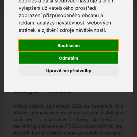
cookies a další sledovací nástroje s cílem
vylepšení uživatelského prostředí,
zobrazení přizpůsobeného obsahu a
reklam, analýzy návštěvnosti webových
stránek a zjištění zdroje návštěvnosti.
Souhlasím
Odmítám
Upravit mé předvolby
Přerušení dodávky elektrické
energie - 7.7.2026
Vážení občané, společnost EG.D, a.s. oznamuje, že z
důvodu plánovaných prací na zařízení distribuční
soustavy - rekonstrukcí, oprav, údržbových a
revizních prací bude dne 7.7.2026 v době od 07:30 hod.
do 14:30 hod. přerušena dodávka elektrické energie v