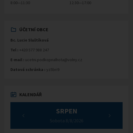
8:00—11:30
12:30—17:00
ÚČETNÍ OBCE
Bc. Lucie Sluštíková
Tel :
+420 577 988 247
E-mail :
ucetni.podkopnalhota@volny.cz
Datová schránka :
yz5bri9
KALENDÁŘ
SRPEN
Sobota 8/8/2026