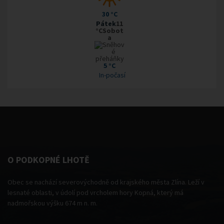
30 °C
Pátek
11
°CSobot
a
5 °C
In-počasí
O PODKOPNÉ LHOTĚ
Obec se nachází severovýchodně od krajského města Zlína. Leží v
lesnaté oblasti, v údolí pod vrcholem hory Kopná, který má
nadmořskou výšku 674 m n. m.