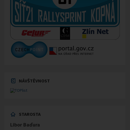
NÁVŠTĚVNOST
STAROSTA
Libor Baďura