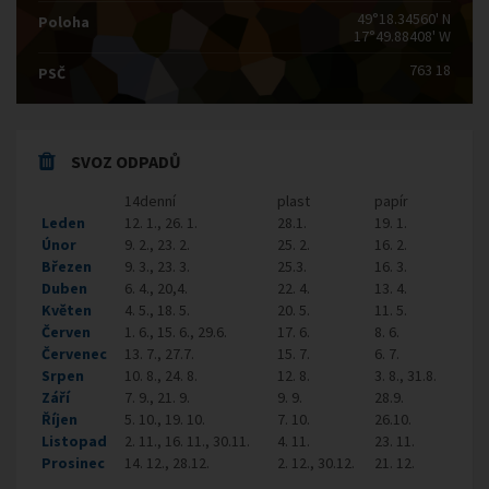
49°18.34560' N
Poloha
17°49.88408' W
763 18
PSČ
SVOZ ODPADŮ
14denní
plast
papír
Leden
12. 1., 26. 1.
28.1.
19. 1.
Únor
9. 2., 23. 2.
25. 2.
16. 2.
Březen
9. 3., 23. 3.
25.3.
16. 3.
Duben
6. 4., 20,4.
22. 4.
13. 4.
Květen
4. 5., 18. 5.
20. 5.
11. 5.
Červen
1. 6., 15. 6., 29.6.
17. 6.
8. 6.
Červenec
13. 7., 27.7.
15. 7.
6. 7.
Srpen
10. 8., 24. 8.
12. 8.
3. 8., 31.8.
Září
7. 9., 21. 9.
9. 9.
28.9.
Říjen
5. 10., 19. 10.
7. 10.
26.10.
Listopad
2. 11., 16. 11., 30.11.
4. 11.
23. 11.
Prosinec
14. 12., 28.12.
2. 12., 30.12.
21. 12.