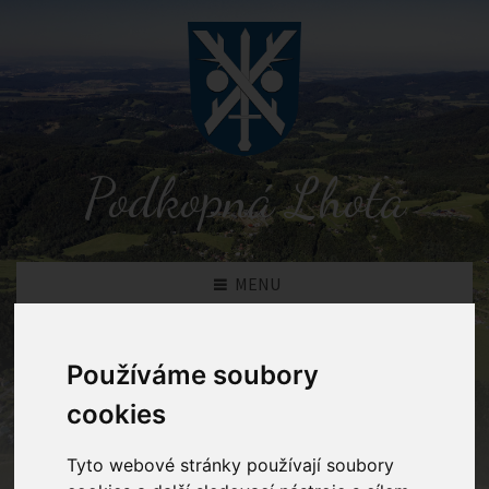
Podkopná Lhota
MENU
Novinky
Používáme soubory
cookies
Podkopná Lhota
Novinky
Tyto webové stránky používají soubory