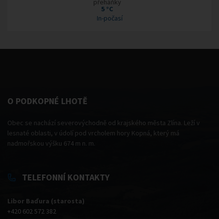
5 °C
In-počasí
O PODKOPNÉ LHOTĚ
Obec se nachází severovýchodně od krajského města Zlína. Leží v
lesnaté oblasti, v údolí pod vrcholem hory Kopná, který má
nadmořskou výšku 674 m n. m.
TELEFONNÍ KONTAKTY
Libor Baďura (starosta)
+420 602 572 382