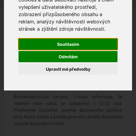
vylepšení uživatelského prostředí,
zobrazení přizpůsobeného obsahu a
reklam, analýzy návštěvnosti webových
stránek a zjištění zdroje návštěvnosti.
Souhlasím
Odmítám
Upravit mé předvolby
Nedělní mše svatá 10.8.2025
Římskokatolická farnost Trnava informuje, že
nedělní mše svatá se uskuteční v 11:15 hod.
Přivítejme společně nového duchovního správce
otce Pavla Hödla a poděkujme otci Josefu Kuchařovi
za jeho dosavadní službu.