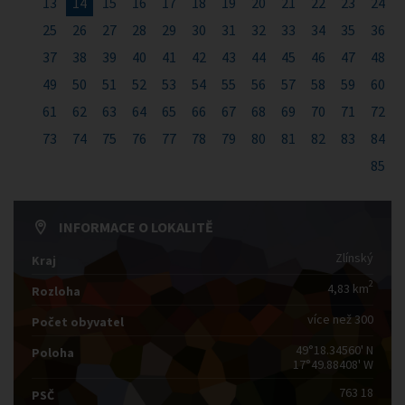
13
14
15
16
17
18
19
20
21
22
23
24
25
26
27
28
29
30
31
32
33
34
35
36
37
38
39
40
41
42
43
44
45
46
47
48
49
50
51
52
53
54
55
56
57
58
59
60
61
62
63
64
65
66
67
68
69
70
71
72
73
74
75
76
77
78
79
80
81
82
83
84
85
INFORMACE O LOKALITĚ
Zlínský
Kraj
2
4,83 km
Rozloha
více než 300
Počet obyvatel
49°18.34560' N
Poloha
17°49.88408' W
763 18
PSČ