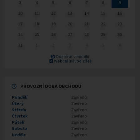
3
4
5
6
7
8
9
10
11
12
13
14
15
16
17
18
19
20
21
22
23
24
25
26
27
28
29
30
31
1
2
3
4
5
6
Odebírat v mobilu
Webcal
(návod zde)
PROVOZNÍ DOBA OBCHODU
Pondělí
Zavřeno
Úterý
Zavřeno
Středa
Zavřeno
Čtvrtek
Zavřeno
Pátek
Zavřeno
Sobota
Zavřeno
Neděle
Zavřeno