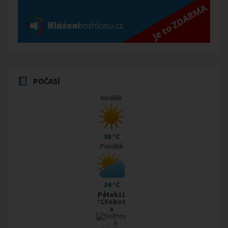
POČASÍ
Neděle
30 °C
Pondělí
34 °C
Pátek
11
°CSobot
a