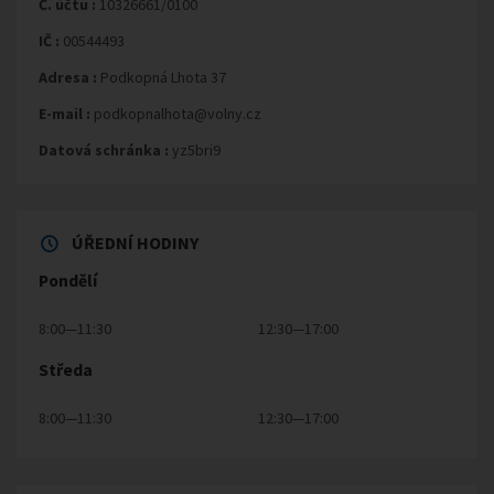
Č. účtu :
10326661/0100
IČ :
00544493
Adresa :
Podkopná Lhota 37
E-mail :
podkopnalhota@volny.cz
Datová schránka :
yz5bri9
ÚŘEDNÍ HODINY
Pondělí
8:00—11:30
12:30—17:00
Středa
8:00—11:30
12:30—17:00