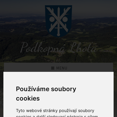
Podkopná Lhota
MENU
Používáme soubory
Novinky
cookies
Podkopná Lhota
Novinky
Tyto webové stránky používají soubory
cookies a další sledovací nástroje s cílem