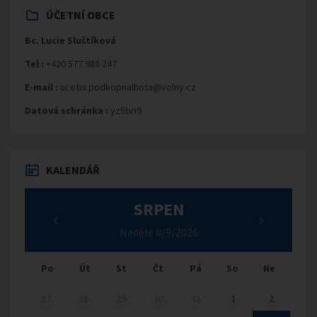
ÚČETNÍ OBCE
Bc. Lucie Sluštíková
Tel :
+420 577 988 247
E-mail :
ucetni.podkopnalhota@volny.cz
Datová schránka :
yz5bri9
KALENDÁŘ
SRPEN
Neděle 8/9/2026
Po
Út
St
Čt
Pá
So
Ne
27
28
29
30
31
1
2