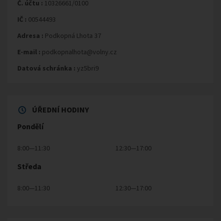
Č. účtu :
10326661/0100
IČ :
00544493
Adresa :
Podkopná Lhota 37
E-mail :
podkopnalhota@volny.cz
Datová schránka :
yz5bri9
ÚŘEDNÍ HODINY
Pondělí
8:00—11:30
12:30—17:00
Středa
8:00—11:30
12:30—17:00