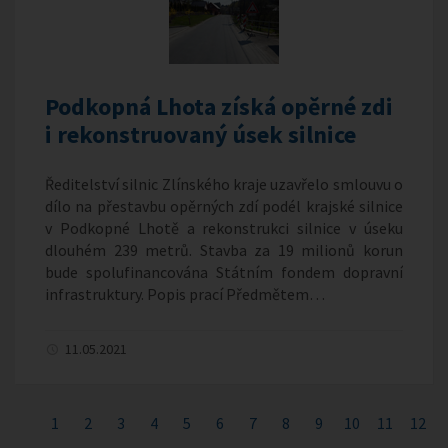
Podkopná Lhota získá opěrné zdi
i rekonstruovaný úsek silnice
Ředitelství silnic Zlínského kraje uzavřelo smlouvu o
dílo na přestavbu opěrných zdí podél krajské silnice
v Podkopné Lhotě a rekonstrukci silnice v úseku
dlouhém 239 metrů. Stavba za 19 milionů korun
bude spolufinancována Státním fondem dopravní
infrastruktury. Popis prací Předmětem…
11.05.2021
1
2
3
4
5
6
7
8
9
10
11
12