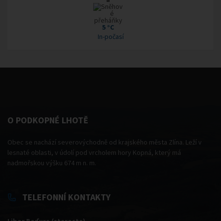
5 °C
In-počasí
O PODKOPNÉ LHOTĚ
Obec se nachází severovýchodně od krajského města Zlína. Leží v
lesnaté oblasti, v údolí pod vrcholem hory Kopná, který má
nadmořskou výšku 674 m n. m.
TELEFONNÍ KONTAKTY
Libor Baďura (starosta)