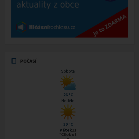
POČASÍ
Sobota
26 °C
Neděle
30 °C
Pátek
11
°CSobot
a