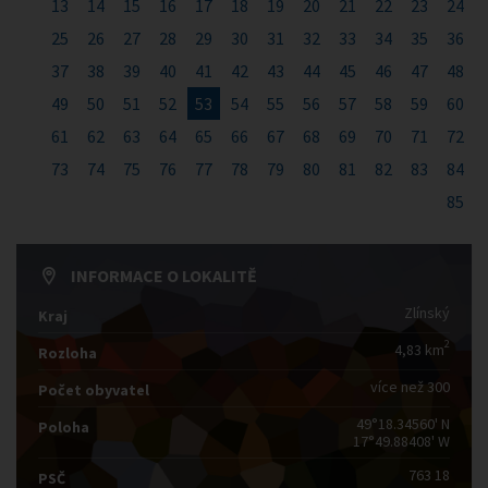
13
14
15
16
17
18
19
20
21
22
23
24
25
26
27
28
29
30
31
32
33
34
35
36
37
38
39
40
41
42
43
44
45
46
47
48
49
50
51
52
53
54
55
56
57
58
59
60
61
62
63
64
65
66
67
68
69
70
71
72
73
74
75
76
77
78
79
80
81
82
83
84
85
INFORMACE O LOKALITĚ
Zlínský
Kraj
2
4,83 km
Rozloha
více než 300
Počet obyvatel
49°18.34560' N
Poloha
17°49.88408' W
763 18
PSČ