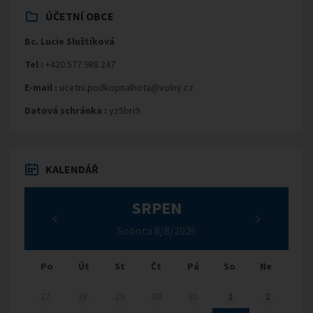
ÚČETNÍ OBCE
Bc. Lucie Sluštíková
Tel :
+420 577 988 247
E-mail :
ucetni.podkopnalhota@volny.cz
Datová schránka :
yz5bri9
KALENDÁŘ
SRPEN
Sobota 8/8/2026
Po
Út
St
Čt
Pá
So
Ne
27
28
29
30
31
1
2